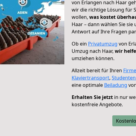
von Erlangen nach Haar geh
wir die richtige Lösung für
wollen,
was kostet überh
Haar – dann wählen Sie sie
Antwort auf Ihre Fragen par
Ob ein
Privatumzug
von Erl
Umzug nach Haar,
wir helf
umziehen können.
Allzeit bereit für Ihren
Firm
Klaviertransport
,
Studente
eine optimale
Beiladung
von
Erhalten Sie jetzt
in nur we
kostenfreie Angebote.
Kostenlo