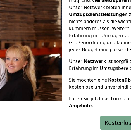
möglichst
viel Geld sparen
Unser Netzwerk bieten Ihn
Umzugsdienstleistungen
z
nichts anderes als die wic
kümmern müssen. Weiterhin
Erfahrung mit Umzügen von 
Größenordnung und können 
jedes Budget eine passende
Unser
Netzwerk
ist sorgfäl
Erfahrung im Umzugsberei
Sie möchten eine
Kostenüb
kostenlose und unverbindli
Füllen Sie jetzt das Formula
Angebote.
Kostenlos