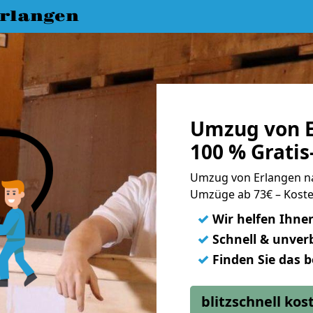
rlangen
Umzug von E
100 % Grati
Umzug von Erlangen n
Umzüge ab 73€ – Koste
✓
Wir helfen Ihne
✓
Schnell & unverb
✓
Finden Sie das 
blitzschnell ko