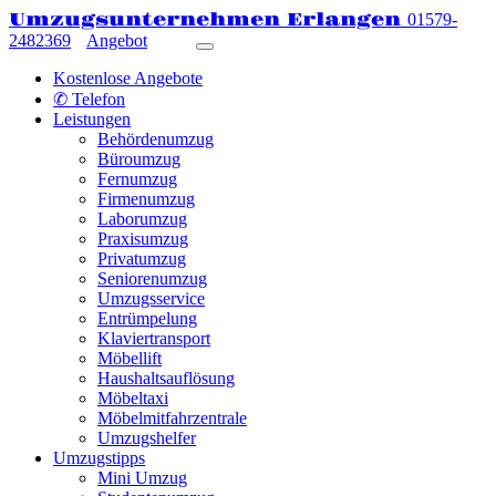
Umzugsunternehmen Erlangen
01579-
2482369
Angebot
Kostenlose Angebote
✆ Telefon
Leistungen
Behördenumzug
Büroumzug
Fernumzug
Firmenumzug
Laborumzug
Praxisumzug
Privatumzug
Seniorenumzug
Umzugsservice
Entrümpelung
Klaviertransport
Möbellift
Haushaltsauflösung
Möbeltaxi
Möbelmitfahrzentrale
Umzugshelfer
Umzugstipps
Mini Umzug