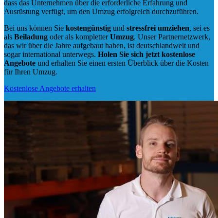
dass das Unternehmen über die erforderliche Erfahrung und
Ausrüstung verfügt, um den Umzug erfolgreich durchzuführen.
Bei uns können Sie
kostengünstig
und
stressfrei
umziehen
, sei es
als
Beiladung
oder als kompletter
Umzug
. Unser Partnernetzwerk,
das wir über die Jahre aufgebaut haben, ist deutschlandweit und
sogar international unterwegs.
Holen Sie sich jetzt kostenlose
Angebote
und erhalten Sie einen ersten Überblick über die Kosten
für Ihren Umzug.
Kostenlose Angebote erhalten