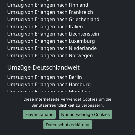
Umzug von Erlangen nach Finnland
Umzug von Erlangen nach Frankreich
Umzug von Erlangen nach Griechenland
Umzug von Erlangen nach Italien
Umzug von Erlangen nach Liechtenstein
Umzug von Erlangen nach Luxemburg
Umzug von Erlangen nach Niederlande
Umzug von Erlangen nach Norwegen
Umzüge-Deutschlandweit
Umzug von Erlangen nach Berlin
Umzug von Erlangen nach Hamburg
Umzug von Erlangen nach München
Umzug von Erlangen nach Köln
Diese Internetseite verwendet Cookies um die
Umzug von Erlangen nach Frankfurt am Main
Benutzerfreundlichkeit zu verbessern.
Umzug von Erlangen nach Stuttgart
Einverstanden
Nur notwendige Cookies
Umzug von Erlangen nach Düsseldorf
Datenschutzerklärung
Umzug von Erlangen nach Leipzig
Umzug von Erlangen nach Dortmund