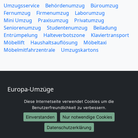
Umzugsservice
Behördenumzug
Büroumzug
Fernumzug
Firmenumzug
Laborumzug
Mini Umzug
Praxisumzug
Privatumzug
Seniorenumzug
Studentenumzug
Beiladung
Entrümpelung
Halteverbotszone
Klaviertransport
Möbellift
Haushaltsauflösung
Möbeltaxi
Möbelmitfahrzentrale
Umzugskartons
Europa-Umzüge
Umzug von Erlangen nach Belarus
Diese Internetseite verwendet Cookies um die
Umzug von Erlangen nach Belgien
Benutzerfreundlichkeit zu verbessern.
Umzug von Erlangen nach Bulgarien
Einverstanden
Nur notwendige Cookies
Umzug von Erlangen nach Dänemark
Datenschutzerklärung
Umzug von Erlangen nach England
Umzug von Erlangen nach Portugal