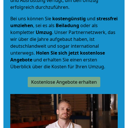
und Ausrüstung verfügt, um den Umzug
erfolgreich durchzuführen.
Bei uns können Sie
kostengünstig
und
stressfrei
umziehen
, sei es als
Beiladung
oder als
kompletter
Umzug
. Unser Partnernetzwerk, das
wir über die Jahre aufgebaut haben, ist
deutschlandweit und sogar international
unterwegs.
Holen Sie sich jetzt kostenlose
Angebote
und erhalten Sie einen ersten
Überblick über die Kosten für Ihren Umzug.
Kostenlose Angebote erhalten