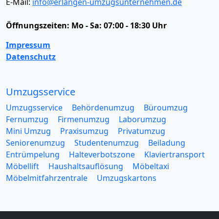
E-Mail:
info@erlangen-umzugsunternehmen.de
Öffnungszeiten:
Mo - Sa: 07:00 - 18:30 Uhr
Impressum
Datenschutz
Umzugsservice
Umzugsservice
Behördenumzug
Büroumzug
Fernumzug
Firmenumzug
Laborumzug
Mini Umzug
Praxisumzug
Privatumzug
Seniorenumzug
Studentenumzug
Beiladung
Entrümpelung
Halteverbotszone
Klaviertransport
Möbellift
Haushaltsauflösung
Möbeltaxi
Möbelmitfahrzentrale
Umzugskartons