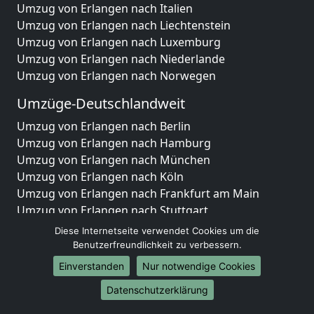
Umzug von Erlangen nach Italien
Umzug von Erlangen nach Liechtenstein
Umzug von Erlangen nach Luxemburg
Umzug von Erlangen nach Niederlande
Umzug von Erlangen nach Norwegen
Umzüge-Deutschlandweit
Umzug von Erlangen nach Berlin
Umzug von Erlangen nach Hamburg
Umzug von Erlangen nach München
Umzug von Erlangen nach Köln
Umzug von Erlangen nach Frankfurt am Main
Umzug von Erlangen nach Stuttgart
Umzug von Erlangen nach Düsseldorf
Diese Internetseite verwendet Cookies um die
Umzug von Erlangen nach Leipzig
Benutzerfreundlichkeit zu verbessern.
Umzug von Erlangen nach Dortmund
Einverstanden
Nur notwendige Cookies
Umzug von Erlangen nach Essen
Datenschutzerklärung
Umzug von Erlangen nach Bremen
Umzug von Erlangen nach Dresden