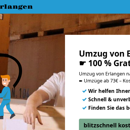
rlangen
Umzug von E
☛ 100 % Gra
Umzug von Erlangen n
➨ Umzüge ab 73€ – Kos
✓
Wir helfen Ihne
✓
Schnell & unverb
✓
Finden Sie das 
blitzschnell ko