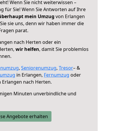
eht! Wenn Sie nicht weiterwissen –
ng für Sie! Wenn Sie Antworten auf Ihre
 überhaupt mein Umzug
von Erlangen
Sie sie uns, denn wir haben immer die
Fragen parat.
angen nach Herten oder ein
Herten,
wir helfen
, damit Sie problemlos
nnen.
enumzug
,
Seniorenumzug
,
Tresor
– &
numzug
in Erlangen,
Fernumzug
oder
 Erlangen nach Herten.
nigen Minuten unverbindliche und
se Angebote erhalten