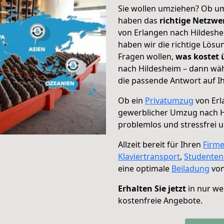
Sie wollen umziehen? Ob um
haben das
richtige Netzw
von Erlangen nach Hildeshe
haben wir die richtige Lösu
Fragen wollen,
was kostet
nach Hildesheim – dann wäh
die passende Antwort auf Ih
Ob ein
Privatumzug
von Erl
gewerblicher Umzug nach 
problemlos und stressfrei 
Allzeit bereit für Ihren
Firm
Klaviertransport
,
Studente
eine optimale
Beiladung
von
Erhalten Sie jetzt
in nur we
kostenfreie Angebote.