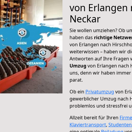
von Erlangen 
Neckar
Sie wollen umziehen? Ob um
haben das
richtige Netzw
von Erlangen nach Hirschho
weiterwissen – haben wir di
Antworten auf Ihre Fragen 
Umzug
von Erlangen nach H
uns, denn wir haben immer 
parat.
Ob ein
Privatumzug
von Erl
gewerblicher Umzug nach H
problemlos und stressfrei 
Allzeit bereit für Ihren
Firm
Klaviertransport
,
Studente
eine optimale
Beiladung
von