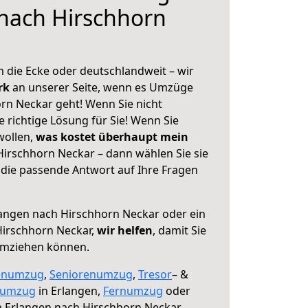
nach Hirschhorn
 die Ecke oder deutschlandweit – wir
erk
an unserer Seite, wenn es Umzüge
rn Neckar geht! Wenn Sie nicht
e richtige Lösung für Sie! Wenn Sie
wollen,
was kostet überhaupt mein
irschhorn Neckar – dann wählen Sie sie
die passende Antwort auf Ihre Fragen
angen nach Hirschhorn Neckar oder ein
irschhorn Neckar,
wir helfen
, damit Sie
umziehen können.
enumzug
,
Seniorenumzug
,
Tresor
– &
numzug
in Erlangen,
Fernumzug
oder
 Erlangen nach Hirschhorn Neckar.