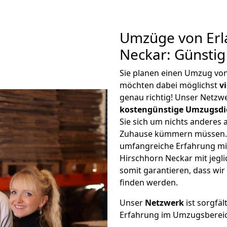
Umzüge von Erl
Neckar: Günsti
Sie planen einen Umzug vo
möchten dabei möglichst
v
genau richtig! Unser Netzw
kostengünstige Umzugsdi
Sie sich um nichts anderes 
Zuhause kümmern müssen. W
umfangreiche Erfahrung m
Hirschhorn Neckar mit jeg
somit garantieren, dass wi
finden werden.
Unser
Netzwerk
ist sorgfäl
Erfahrung im Umzugsberei