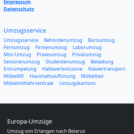
Impressum
Datenschutz
Umzugsservice
Umzugsservice
Behördenumzug
Büroumzug
Fernumzug
Firmenumzug
Laborumzug
Mini Umzug
Praxisumzug
Privatumzug
Seniorenumzug
Studentenumzug
Beiladung
Entrümpelung
Halteverbotszone
Klaviertransport
Möbellift
Haushaltsauflösung
Möbeltaxi
Möbelmitfahrzentrale
Umzugskartons
Europa-Umzüge
Umzug von Erlangen nach Belarus