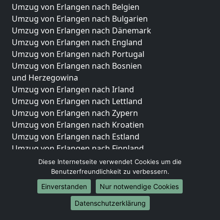
Umzug von Erlangen nach Belgien
Umzug von Erlangen nach Bulgarien
Umzug von Erlangen nach Dänemark
Umzug von Erlangen nach England
Umzug von Erlangen nach Portugal
Umzug von Erlangen nach Bosnien
und Herzegowina
Umzug von Erlangen nach Irland
Umzug von Erlangen nach Lettland
Umzug von Erlangen nach Zypern
Umzug von Erlangen nach Kroatien
Umzug von Erlangen nach Estland
Umzug von Erlangen nach Finnland
Umzug von Erlangen nach Frankreich
Diese Internetseite verwendet Cookies um die
Umzug von Erlangen nach Griechenland
Benutzerfreundlichkeit zu verbessern.
Umzug von Erlangen nach Italien
Einverstanden
Nur notwendige Cookies
Umzug von Erlangen nach Liechtenstein
Datenschutzerklärung
Umzug von Erlangen nach Luxemburg
Umzug von Erlangen nach Niederlande