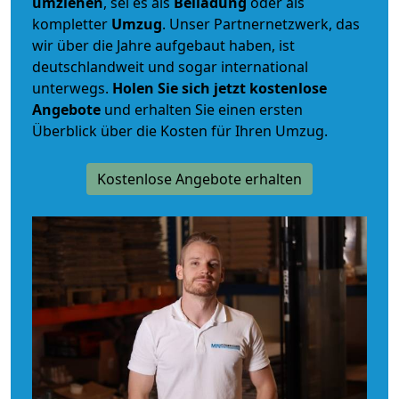
umziehen
, sei es als
Beiladung
oder als
kompletter
Umzug
. Unser Partnernetzwerk, das
wir über die Jahre aufgebaut haben, ist
deutschlandweit und sogar international
unterwegs.
Holen Sie sich jetzt kostenlose
Angebote
und erhalten Sie einen ersten
Überblick über die Kosten für Ihren Umzug.
Kostenlose Angebote erhalten