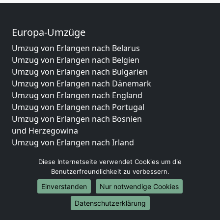
Europa-Umzüge
Umzug von Erlangen nach Belarus
Umzug von Erlangen nach Belgien
Umzug von Erlangen nach Bulgarien
Umzug von Erlangen nach Dänemark
Umzug von Erlangen nach England
Umzug von Erlangen nach Portugal
Umzug von Erlangen nach Bosnien
und Herzegowina
Umzug von Erlangen nach Irland
Umzug von Erlangen nach Lettland
Diese Internetseite verwendet Cookies um die
Umzug von Erlangen nach Zypern
Benutzerfreundlichkeit zu verbessern.
Umzug von Erlangen nach Kroatien
Einverstanden
Nur notwendige Cookies
Umzug von Erlangen nach Estland
Umzug von Erlangen nach Finnland
Datenschutzerklärung
Umzug von Erlangen nach Frankreich