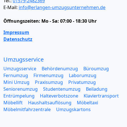
Tel.:
01579-2482369
E-Mail:
info@erlangen-umzugsunternehmen.de
Öffnungszeiten:
Mo - Sa: 07:00 - 18:30 Uhr
Impressum
Datenschutz
Umzugsservice
Umzugsservice
Behördenumzug
Büroumzug
Fernumzug
Firmenumzug
Laborumzug
Mini Umzug
Praxisumzug
Privatumzug
Seniorenumzug
Studentenumzug
Beiladung
Entrümpelung
Halteverbotszone
Klaviertransport
Möbellift
Haushaltsauflösung
Möbeltaxi
Möbelmitfahrzentrale
Umzugskartons