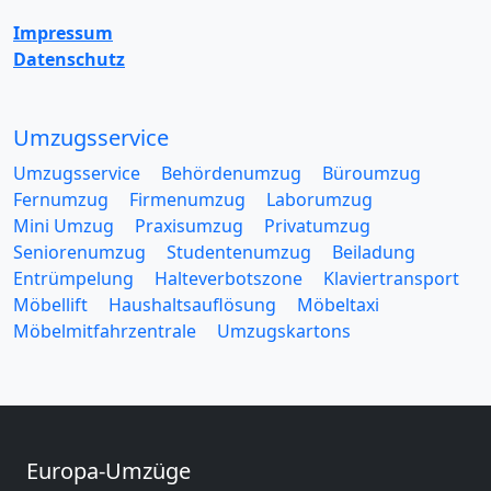
Impressum
Datenschutz
Umzugsservice
Umzugsservice
Behördenumzug
Büroumzug
Fernumzug
Firmenumzug
Laborumzug
Mini Umzug
Praxisumzug
Privatumzug
Seniorenumzug
Studentenumzug
Beiladung
Entrümpelung
Halteverbotszone
Klaviertransport
Möbellift
Haushaltsauflösung
Möbeltaxi
Möbelmitfahrzentrale
Umzugskartons
Europa-Umzüge