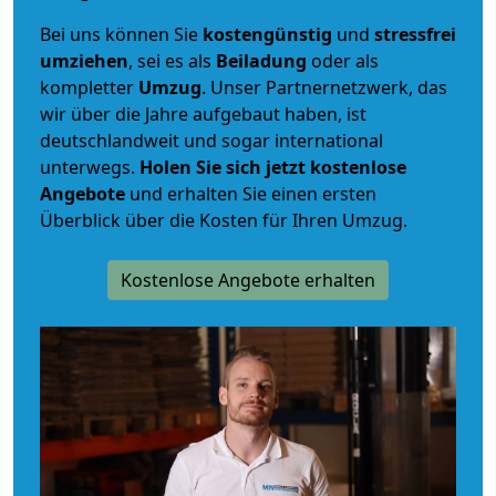
Bei uns können Sie
kostengünstig
und
stressfrei
umziehen
, sei es als
Beiladung
oder als
kompletter
Umzug
. Unser Partnernetzwerk, das
wir über die Jahre aufgebaut haben, ist
deutschlandweit und sogar international
unterwegs.
Holen Sie sich jetzt kostenlose
Angebote
und erhalten Sie einen ersten
Überblick über die Kosten für Ihren Umzug.
Kostenlose Angebote erhalten