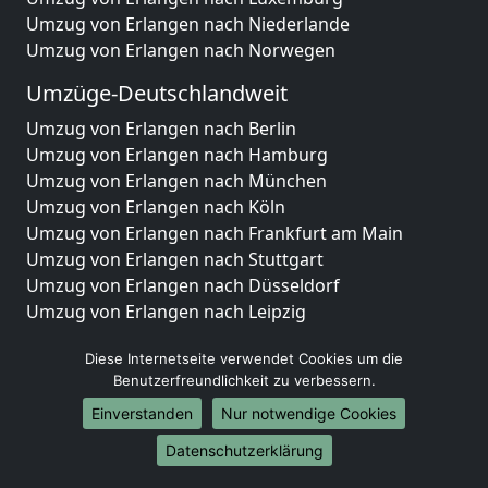
Umzug von Erlangen nach Niederlande
Umzug von Erlangen nach Norwegen
Umzüge-Deutschlandweit
Umzug von Erlangen nach Berlin
Umzug von Erlangen nach Hamburg
Umzug von Erlangen nach München
Umzug von Erlangen nach Köln
Umzug von Erlangen nach Frankfurt am Main
Umzug von Erlangen nach Stuttgart
Umzug von Erlangen nach Düsseldorf
Umzug von Erlangen nach Leipzig
Umzug von Erlangen nach Dortmund
Diese Internetseite verwendet Cookies um die
Umzug von Erlangen nach Essen
Benutzerfreundlichkeit zu verbessern.
Umzug von Erlangen nach Bremen
Umzug von Erlangen nach Dresden
Einverstanden
Nur notwendige Cookies
Umzug von Erlangen nach Hannover
Datenschutzerklärung
Umzug von Erlangen nach Nürnberg