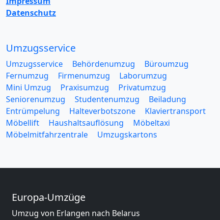
Impressum
Datenschutz
Umzugsservice
Umzugsservice
Behördenumzug
Büroumzug
Fernumzug
Firmenumzug
Laborumzug
Mini Umzug
Praxisumzug
Privatumzug
Seniorenumzug
Studentenumzug
Beiladung
Entrümpelung
Halteverbotszone
Klaviertransport
Möbellift
Haushaltsauflösung
Möbeltaxi
Möbelmitfahrzentrale
Umzugskartons
Europa-Umzüge
Umzug von Erlangen nach Belarus