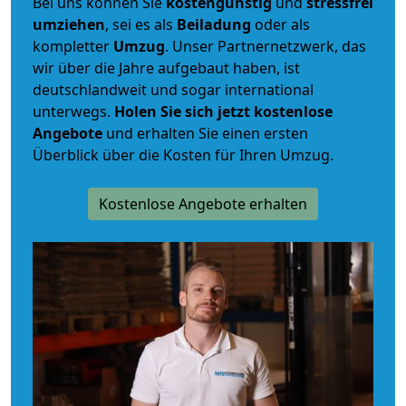
Bei uns können Sie
kostengünstig
und
stressfrei
umziehen
, sei es als
Beiladung
oder als
kompletter
Umzug
. Unser Partnernetzwerk, das
wir über die Jahre aufgebaut haben, ist
deutschlandweit und sogar international
unterwegs.
Holen Sie sich jetzt kostenlose
Angebote
und erhalten Sie einen ersten
Überblick über die Kosten für Ihren Umzug.
Kostenlose Angebote erhalten