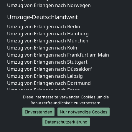
Umzug von Erlangen nach Norwegen
Umzüge-Deutschlandweit
Umzug von Erlangen nach Berlin
Umzug von Erlangen nach Hamburg
Umzug von Erlangen nach München
Umzug von Erlangen nach Köln
Umzug von Erlangen nach Frankfurt am Main
Umzug von Erlangen nach Stuttgart
Umzug von Erlangen nach Düsseldorf
Umzug von Erlangen nach Leipzig
Umzug von Erlangen nach Dortmund
Umzug von Erlangen nach Essen
Umzug von Erlangen nach Bremen
Diese Internetseite verwendet Cookies um die
Benutzerfreundlichkeit zu verbessern.
Umzug von Erlangen nach Dresden
Umzug von Erlangen nach Hannover
Einverstanden
Nur notwendige Cookies
Umzug von Erlangen nach Nürnberg
Datenschutzerklärung
Umzug von Erlangen nach Duisburg