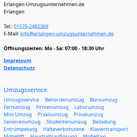
Erlangen-Umzugsunternehmen.de
Erlangen
Tel.:
01579-2482369
E-Mail:
info@erlangen-umzugsunternehmen.de
Öffnungszeiten:
Mo - Sa: 07:00 - 18:30 Uhr
Impressum
Datenschutz
Umzugsservice
Umzugsservice
Behördenumzug
Büroumzug
Fernumzug
Firmenumzug
Laborumzug
Mini Umzug
Praxisumzug
Privatumzug
Seniorenumzug
Studentenumzug
Beiladung
Entrümpelung
Halteverbotszone
Klaviertransport
Möbellift
Haushaltsauflösung
Möbeltaxi