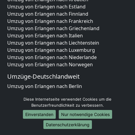
Umzug von Erlangen nach Estland
Umzug von Erlangen nach Finnland
Umzug von Erlangen nach Frankreich
Umzug von Erlangen nach Griechenland
Umzug von Erlangen nach Italien
Umzug von Erlangen nach Liechtenstein
Umzug von Erlangen nach Luxemburg
Umzug von Erlangen nach Niederlande
Umzug von Erlangen nach Norwegen
Umzüge-Deutschlandweit
Umzug von Erlangen nach Berlin
Umzug von Erlangen nach Hamburg
Diese Internetseite verwendet Cookies um die
Umzug von Erlangen nach München
Benutzerfreundlichkeit zu verbessern.
Umzug von Erlangen nach Köln
Umzug von Erlangen nach Frankfurt am Main
Einverstanden
Nur notwendige Cookies
Umzug von Erlangen nach Stuttgart
Datenschutzerklärung
Umzug von Erlangen nach Düsseldorf