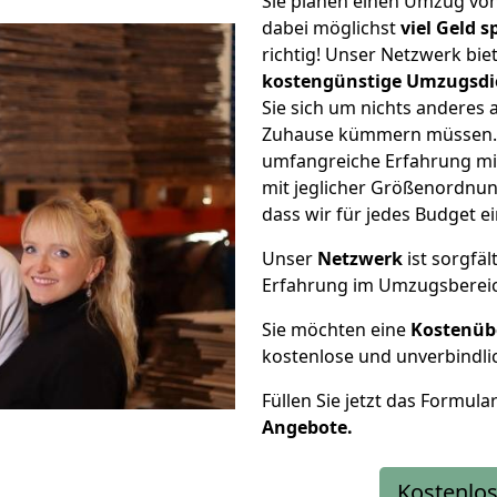
Sie planen einen Umzug vo
dabei möglichst
viel Geld 
richtig! Unser Netzwerk bi
kostengünstige Umzugsdi
Sie sich um nichts anderes 
Zuhause kümmern müssen. W
umfangreiche Erfahrung mi
mit jeglicher Größenordnun
dass wir für jedes Budget 
Unser
Netzwerk
ist sorgfäl
Erfahrung im Umzugsberei
Sie möchten eine
Kostenüb
kostenlose und unverbindli
Füllen Sie jetzt das Formula
Angebote.
Kostenlos