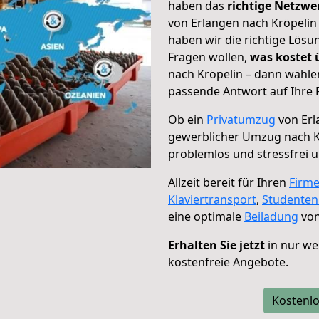
haben das
richtige Netzw
von Erlangen nach Kröpelin 
haben wir die richtige Lösu
Fragen wollen,
was kostet
nach Kröpelin – dann wählen
passende Antwort auf Ihre 
Ob ein
Privatumzug
von Erl
gewerblicher Umzug nach K
problemlos und stressfrei 
Allzeit bereit für Ihren
Firm
Klaviertransport
,
Studente
eine optimale
Beiladung
von
Erhalten Sie jetzt
in nur we
kostenfreie Angebote.
Kostenlo