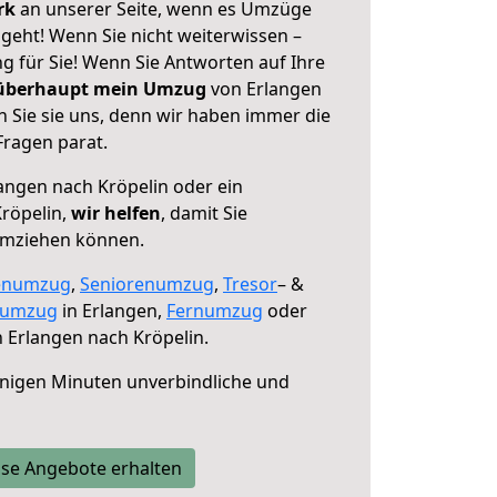
erk
an unserer Seite, wenn es Umzüge
geht! Wenn Sie nicht weiterwissen –
ng für Sie! Wenn Sie Antworten auf Ihre
 überhaupt mein Umzug
von Erlangen
 Sie sie uns, denn wir haben immer die
Fragen parat.
angen nach Kröpelin oder ein
röpelin,
wir helfen
, damit Sie
umziehen können.
enumzug
,
Seniorenumzug
,
Tresor
– &
numzug
in Erlangen,
Fernumzug
oder
 Erlangen nach Kröpelin.
nigen Minuten unverbindliche und
se Angebote erhalten