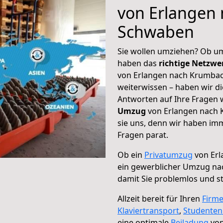
von Erlangen
Schwaben
Sie wollen umziehen? Ob um
haben das
richtige Netzw
von Erlangen nach Krumbac
weiterwissen – haben wir di
Antworten auf Ihre Fragen 
Umzug
von Erlangen nach 
sie uns, denn wir haben im
Fragen parat.
Ob ein
Privatumzug
von Er
ein gewerblicher Umzug n
damit Sie problemlos und s
Allzeit bereit für Ihren
Firm
Klaviertransport
,
Studente
eine optimale
Beiladung
von