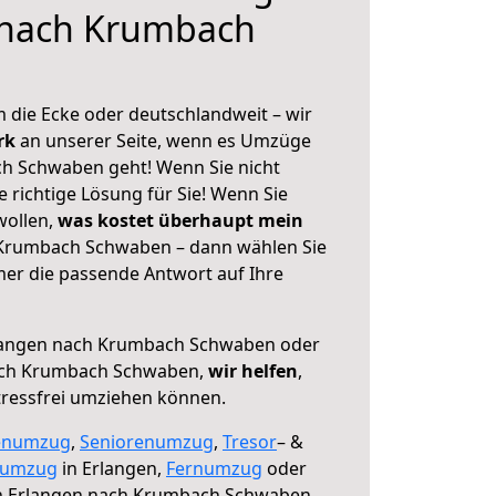
 nach Krumbach
 die Ecke oder deutschlandweit – wir
erk
an unserer Seite, wenn es Umzüge
h Schwaben geht! Wenn Sie nicht
e richtige Lösung für Sie! Wenn Sie
wollen,
was kostet überhaupt mein
Krumbach Schwaben – dann wählen Sie
mer die passende Antwort auf Ihre
langen nach Krumbach Schwaben oder
ach Krumbach Schwaben,
wir helfen
,
tressfrei umziehen können.
enumzug
,
Seniorenumzug
,
Tresor
– &
numzug
in Erlangen,
Fernumzug
oder
 Erlangen nach Krumbach Schwaben.