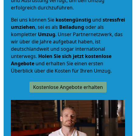
und Ausrüstung verfügt, um den Umzug
erfolgreich durchzuführen.
Bei uns können Sie
kostengünstig
und
stressfrei
umziehen
, sei es als
Beiladung
oder als
kompletter
Umzug
. Unser Partnernetzwerk, das
wir über die Jahre aufgebaut haben, ist
deutschlandweit und sogar international
unterwegs.
Holen Sie sich jetzt kostenlose
Angebote
und erhalten Sie einen ersten
Überblick über die Kosten für Ihren Umzug.
Kostenlose Angebote erhalten