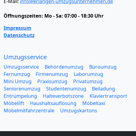
E-Mail:
info@erlangen-umzugsunternehmen.de
Öffnungszeiten:
Mo - Sa: 07:00 - 18:30 Uhr
Impressum
Datenschutz
Umzugsservice
Umzugsservice
Behördenumzug
Büroumzug
Fernumzug
Firmenumzug
Laborumzug
Mini Umzug
Praxisumzug
Privatumzug
Seniorenumzug
Studentenumzug
Beiladung
Entrümpelung
Halteverbotszone
Klaviertransport
Möbellift
Haushaltsauflösung
Möbeltaxi
Möbelmitfahrzentrale
Umzugskartons