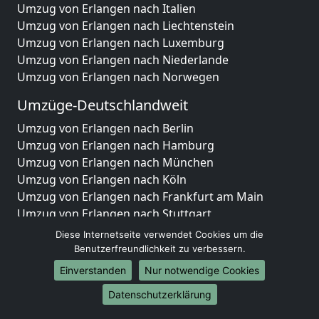
Umzug von Erlangen nach Italien
Umzug von Erlangen nach Liechtenstein
Umzug von Erlangen nach Luxemburg
Umzug von Erlangen nach Niederlande
Umzug von Erlangen nach Norwegen
Umzüge-Deutschlandweit
Umzug von Erlangen nach Berlin
Umzug von Erlangen nach Hamburg
Umzug von Erlangen nach München
Umzug von Erlangen nach Köln
Umzug von Erlangen nach Frankfurt am Main
Umzug von Erlangen nach Stuttgart
Umzug von Erlangen nach Düsseldorf
Diese Internetseite verwendet Cookies um die
Umzug von Erlangen nach Leipzig
Benutzerfreundlichkeit zu verbessern.
Umzug von Erlangen nach Dortmund
Einverstanden
Nur notwendige Cookies
Umzug von Erlangen nach Essen
Datenschutzerklärung
Umzug von Erlangen nach Bremen
Umzug von Erlangen nach Dresden