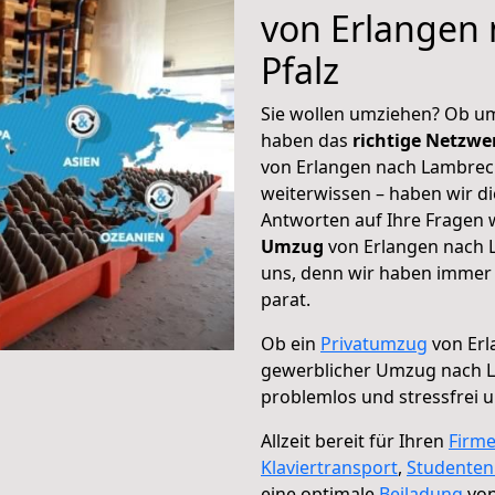
von Erlangen
Pfalz
Sie wollen umziehen? Ob um
haben das
richtige Netzw
von Erlangen nach Lambrech
weiterwissen – haben wir di
Antworten auf Ihre Fragen 
Umzug
von Erlangen nach L
uns, denn wir haben immer 
parat.
Ob ein
Privatumzug
von Erl
gewerblicher Umzug nach L
problemlos und stressfrei 
Allzeit bereit für Ihren
Firm
Klaviertransport
,
Studente
eine optimale
Beiladung
von