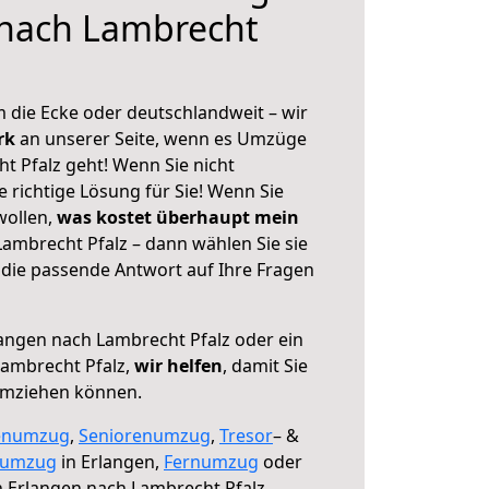
 nach Lambrecht
 die Ecke oder deutschlandweit – wir
erk
an unserer Seite, wenn es Umzüge
t Pfalz geht! Wenn Sie nicht
e richtige Lösung für Sie! Wenn Sie
wollen,
was kostet überhaupt mein
ambrecht Pfalz – dann wählen Sie sie
die passende Antwort auf Ihre Fragen
angen nach Lambrecht Pfalz oder ein
ambrecht Pfalz,
wir helfen
, damit Sie
umziehen können.
enumzug
,
Seniorenumzug
,
Tresor
– &
numzug
in Erlangen,
Fernumzug
oder
 Erlangen nach Lambrecht Pfalz.