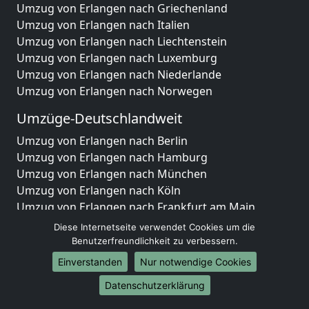
Umzug von Erlangen nach Griechenland
Umzug von Erlangen nach Italien
Umzug von Erlangen nach Liechtenstein
Umzug von Erlangen nach Luxemburg
Umzug von Erlangen nach Niederlande
Umzug von Erlangen nach Norwegen
Umzüge-Deutschlandweit
Umzug von Erlangen nach Berlin
Umzug von Erlangen nach Hamburg
Umzug von Erlangen nach München
Umzug von Erlangen nach Köln
Umzug von Erlangen nach Frankfurt am Main
Umzug von Erlangen nach Stuttgart
Diese Internetseite verwendet Cookies um die
Umzug von Erlangen nach Düsseldorf
Benutzerfreundlichkeit zu verbessern.
Umzug von Erlangen nach Leipzig
Einverstanden
Nur notwendige Cookies
Umzug von Erlangen nach Dortmund
Datenschutzerklärung
Umzug von Erlangen nach Essen
Umzug von Erlangen nach Bremen