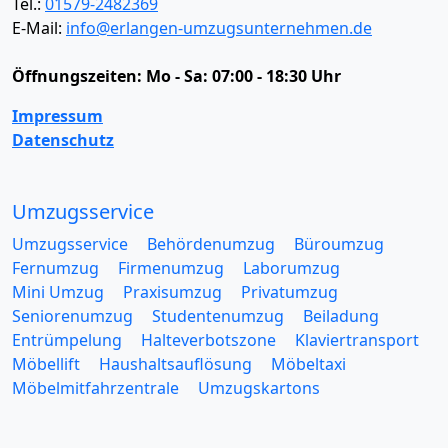
Tel.:
01579-2482369
E-Mail:
info@erlangen-umzugsunternehmen.de
Öffnungszeiten:
Mo - Sa: 07:00 - 18:30 Uhr
Impressum
Datenschutz
Umzugsservice
Umzugsservice
Behördenumzug
Büroumzug
Fernumzug
Firmenumzug
Laborumzug
Mini Umzug
Praxisumzug
Privatumzug
Seniorenumzug
Studentenumzug
Beiladung
Entrümpelung
Halteverbotszone
Klaviertransport
Möbellift
Haushaltsauflösung
Möbeltaxi
Möbelmitfahrzentrale
Umzugskartons