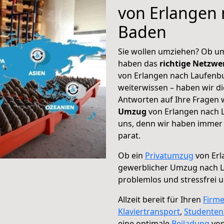
von Erlangen
Baden
Sie wollen umziehen? Ob um
haben das
richtige Netzw
von Erlangen nach Laufenbu
weiterwissen – haben wir di
Antworten auf Ihre Fragen 
Umzug
von Erlangen nach L
uns, denn wir haben immer 
parat.
Ob ein
Privatumzug
von Erl
gewerblicher Umzug nach 
problemlos und stressfrei 
Allzeit bereit für Ihren
Firm
Klaviertransport
,
Studente
eine optimale
Beiladung
von