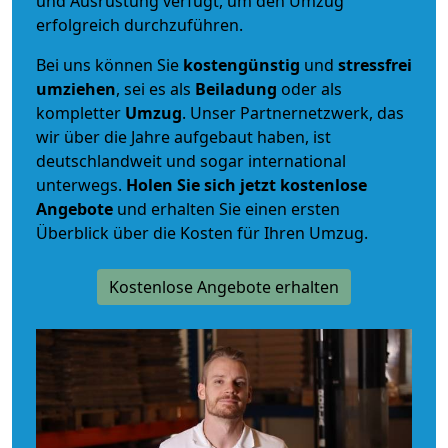
und Ausrüstung verfügt, um den Umzug
erfolgreich durchzuführen.
Bei uns können Sie
kostengünstig
und
stressfrei
umziehen
, sei es als
Beiladung
oder als
kompletter
Umzug
. Unser Partnernetzwerk, das
wir über die Jahre aufgebaut haben, ist
deutschlandweit und sogar international
unterwegs.
Holen Sie sich jetzt kostenlose
Angebote
und erhalten Sie einen ersten
Überblick über die Kosten für Ihren Umzug.
Kostenlose Angebote erhalten