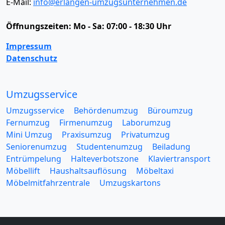
E-Mail:
info@erlangen-umzugsunternehmen.de
Öffnungszeiten:
Mo - Sa: 07:00 - 18:30 Uhr
Impressum
Datenschutz
Umzugsservice
Umzugsservice
Behördenumzug
Büroumzug
Fernumzug
Firmenumzug
Laborumzug
Mini Umzug
Praxisumzug
Privatumzug
Seniorenumzug
Studentenumzug
Beiladung
Entrümpelung
Halteverbotszone
Klaviertransport
Möbellift
Haushaltsauflösung
Möbeltaxi
Möbelmitfahrzentrale
Umzugskartons