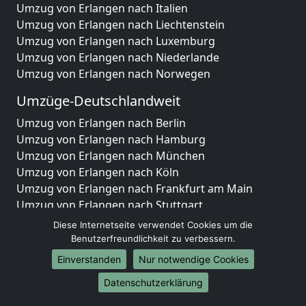
Umzug von Erlangen nach Italien
Umzug von Erlangen nach Liechtenstein
Umzug von Erlangen nach Luxemburg
Umzug von Erlangen nach Niederlande
Umzug von Erlangen nach Norwegen
Umzüge-Deutschlandweit
Umzug von Erlangen nach Berlin
Umzug von Erlangen nach Hamburg
Umzug von Erlangen nach München
Umzug von Erlangen nach Köln
Umzug von Erlangen nach Frankfurt am Main
Umzug von Erlangen nach Stuttgart
Umzug von Erlangen nach Düsseldorf
Diese Internetseite verwendet Cookies um die
Umzug von Erlangen nach Leipzig
Benutzerfreundlichkeit zu verbessern.
Umzug von Erlangen nach Dortmund
Einverstanden
Nur notwendige Cookies
Umzug von Erlangen nach Essen
Datenschutzerklärung
Umzug von Erlangen nach Bremen
Umzug von Erlangen nach Dresden