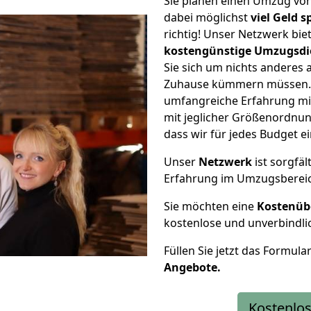
Sie planen einen Umzug vo
dabei möglichst
viel Geld 
richtig! Unser Netzwerk bi
kostengünstige Umzugsdi
Sie sich um nichts anderes 
Zuhause kümmern müssen. W
umfangreiche Erfahrung mi
mit jeglicher Größenordnun
dass wir für jedes Budget 
Unser
Netzwerk
ist sorgfäl
Erfahrung im Umzugsberei
Sie möchten eine
Kostenüb
kostenlose und unverbindli
Füllen Sie jetzt das Formula
Angebote.
Kostenlos