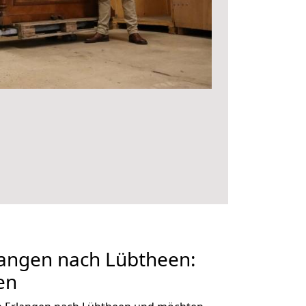
angen nach Lübtheen:
en