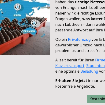
haben das
richtige Netzw
von Erlangen nach Lübtheen
haben wir die richtige Lösu
Fragen wollen,
was kostet
nach Lübtheen – dann wähle
passende Antwort auf Ihre 
Ob ein
Privatumzug
von Erl
gewerblicher Umzug nach 
problemlos und stressfrei 
Allzeit bereit für Ihren
Firm
Klaviertransport
,
Studente
eine optimale
Beiladung
von
Erhalten Sie jetzt
in nur we
kostenfreie Angebote.
Kostenlo