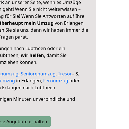
erk
an unserer Seite, wenn es Umzüge
 geht! Wenn Sie nicht weiterwissen –
ng für Sie! Wenn Sie Antworten auf Ihre
 überhaupt mein Umzug
von Erlangen
n Sie sie uns, denn wir haben immer die
Fragen parat.
angen nach Lübtheen oder ein
Lübtheen,
wir helfen
, damit Sie
umziehen können.
enumzug
,
Seniorenumzug
,
Tresor
– &
numzug
in Erlangen,
Fernumzug
oder
 Erlangen nach Lübtheen.
nigen Minuten unverbindliche und
se Angebote erhalten