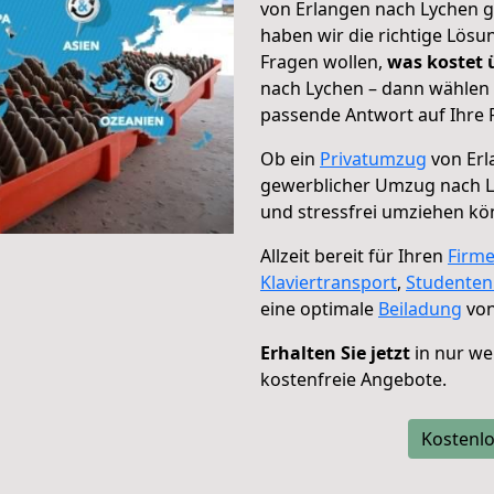
von Erlangen nach Lychen g
haben wir die richtige Lösu
Fragen wollen,
was kostet
nach Lychen – dann wählen 
passende Antwort auf Ihre 
Ob ein
Privatumzug
von Erl
gewerblicher Umzug nach 
und stressfrei umziehen kö
Allzeit bereit für Ihren
Firm
Klaviertransport
,
Studente
eine optimale
Beiladung
von
Erhalten Sie jetzt
in nur we
kostenfreie Angebote.
Kostenlo