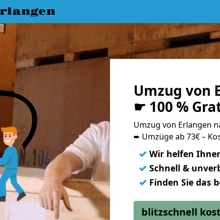
rlangen
Umzug von E
☛ 100 % Gra
Umzug von Erlangen n
➨ Umzüge ab 73€ – Kos
✓
Wir helfen Ihne
✓
Schnell & unverb
✓
Finden Sie das 
blitzschnell ko