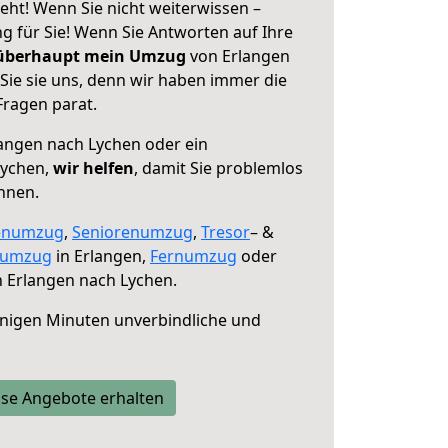
eht! Wenn Sie nicht weiterwissen –
ng für Sie! Wenn Sie Antworten auf Ihre
 überhaupt mein Umzug
von Erlangen
Sie sie uns, denn wir haben immer die
Fragen parat.
angen nach Lychen oder ein
Lychen,
wir helfen
, damit Sie problemlos
nnen.
enumzug
,
Seniorenumzug
,
Tresor
– &
numzug
in Erlangen,
Fernumzug
oder
 Erlangen nach Lychen.
nigen Minuten unverbindliche und
se Angebote erhalten