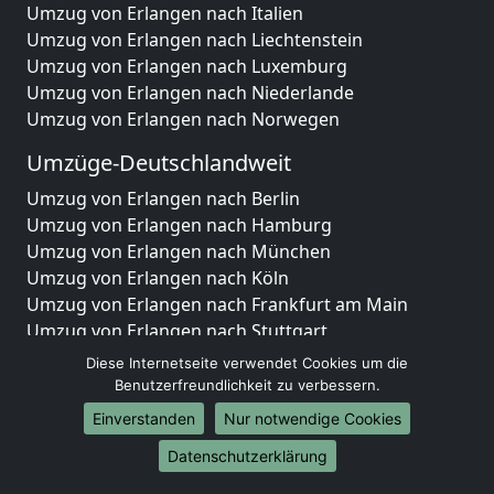
Umzug von Erlangen nach Italien
Umzug von Erlangen nach Liechtenstein
Umzug von Erlangen nach Luxemburg
Umzug von Erlangen nach Niederlande
Umzug von Erlangen nach Norwegen
Umzüge-Deutschlandweit
Umzug von Erlangen nach Berlin
Umzug von Erlangen nach Hamburg
Umzug von Erlangen nach München
Umzug von Erlangen nach Köln
Umzug von Erlangen nach Frankfurt am Main
Umzug von Erlangen nach Stuttgart
Umzug von Erlangen nach Düsseldorf
Diese Internetseite verwendet Cookies um die
Umzug von Erlangen nach Leipzig
Benutzerfreundlichkeit zu verbessern.
Umzug von Erlangen nach Dortmund
Einverstanden
Nur notwendige Cookies
Umzug von Erlangen nach Essen
Datenschutzerklärung
Umzug von Erlangen nach Bremen
Umzug von Erlangen nach Dresden