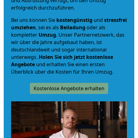
und Ausrüstung verfügt, um den Umzug
erfolgreich durchzuführen.
Bei uns können Sie
kostengünstig
und
stressfrei
umziehen
, sei es als
Beiladung
oder als
kompletter
Umzug
. Unser Partnernetzwerk, das
wir über die Jahre aufgebaut haben, ist
deutschlandweit und sogar international
unterwegs.
Holen Sie sich jetzt kostenlose
Angebote
und erhalten Sie einen ersten
Überblick über die Kosten für Ihren Umzug.
Kostenlose Angebote erhalten