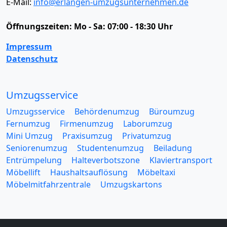
E-Mail:
info@erlangen-umzugsunternehmen.de
Öffnungszeiten:
Mo - Sa: 07:00 - 18:30 Uhr
Impressum
Datenschutz
Umzugsservice
Umzugsservice
Behördenumzug
Büroumzug
Fernumzug
Firmenumzug
Laborumzug
Mini Umzug
Praxisumzug
Privatumzug
Seniorenumzug
Studentenumzug
Beiladung
Entrümpelung
Halteverbotszone
Klaviertransport
Möbellift
Haushaltsauflösung
Möbeltaxi
Möbelmitfahrzentrale
Umzugskartons