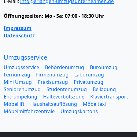
E-Mail:
info@erlangen-umzugsunternehmen.de
Öffnungszeiten:
Mo - Sa: 07:00 - 18:30 Uhr
Impressum
Datenschutz
Umzugsservice
Umzugsservice
Behördenumzug
Büroumzug
Fernumzug
Firmenumzug
Laborumzug
Mini Umzug
Praxisumzug
Privatumzug
Seniorenumzug
Studentenumzug
Beiladung
Entrümpelung
Halteverbotszone
Klaviertransport
Möbellift
Haushaltsauflösung
Möbeltaxi
Möbelmitfahrzentrale
Umzugskartons