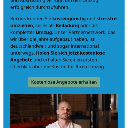
und Ausrüstung verfügt, um den Umzug
erfolgreich durchzuführen.
Bei uns können Sie
kostengünstig
und
stressfrei
umziehen
, sei es als
Beiladung
oder als
kompletter
Umzug
. Unser Partnernetzwerk, das
wir über die Jahre aufgebaut haben, ist
deutschlandweit und sogar international
unterwegs.
Holen Sie sich jetzt kostenlose
Angebote
und erhalten Sie einen ersten
Überblick über die Kosten für Ihren Umzug.
Kostenlose Angebote erhalten