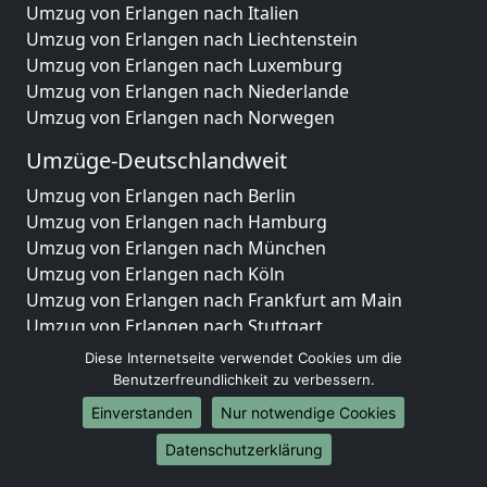
Umzug von Erlangen nach Italien
Umzug von Erlangen nach Liechtenstein
Umzug von Erlangen nach Luxemburg
Umzug von Erlangen nach Niederlande
Umzug von Erlangen nach Norwegen
Umzüge-Deutschlandweit
Umzug von Erlangen nach Berlin
Umzug von Erlangen nach Hamburg
Umzug von Erlangen nach München
Umzug von Erlangen nach Köln
Umzug von Erlangen nach Frankfurt am Main
Umzug von Erlangen nach Stuttgart
Umzug von Erlangen nach Düsseldorf
Diese Internetseite verwendet Cookies um die
Umzug von Erlangen nach Leipzig
Benutzerfreundlichkeit zu verbessern.
Umzug von Erlangen nach Dortmund
Einverstanden
Nur notwendige Cookies
Umzug von Erlangen nach Essen
Datenschutzerklärung
Umzug von Erlangen nach Bremen
Umzug von Erlangen nach Dresden