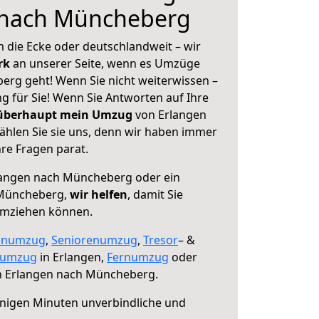
 nach Müncheberg
 die Ecke oder deutschlandweit – wir
erk
an unserer Seite, wenn es Umzüge
rg geht! Wenn Sie nicht weiterwissen –
ng für Sie! Wenn Sie Antworten auf Ihre
 überhaupt mein Umzug
von Erlangen
hlen Sie sie uns, denn wir haben immer
re Fragen parat.
angen nach Müncheberg oder ein
 Müncheberg,
wir helfen
, damit Sie
umziehen können.
enumzug
,
Seniorenumzug
,
Tresor
– &
numzug
in Erlangen,
Fernumzug
oder
 Erlangen nach Müncheberg.
nigen Minuten unverbindliche und