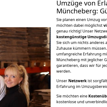
Umzüge von Erl
Müncheberg: Gü
Sie planen einen Umzug vo
möchten dabei möglichst
v
genau richtig! Unser Netzw
kostengünstige Umzugsdi
Sie sich um nichts anderes 
Zuhause kümmern müssen. W
umfangreiche Erfahrung m
Müncheberg mit jeglicher 
garantieren, dass wir für j
werden.
Unser
Netzwerk
ist sorgfäl
Erfahrung im Umzugsberei
Sie möchten eine
Kostenüb
kostenlose und unverbindli