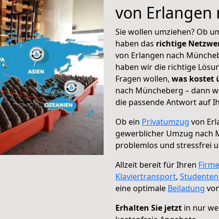
von Erlangen
Sie wollen umziehen? Ob um
haben das
richtige Netzw
von Erlangen nach Münchebe
haben wir die richtige Lösu
Fragen wollen,
was kostet
nach Müncheberg – dann wä
die passende Antwort auf Ih
Ob ein
Privatumzug
von Erl
gewerblicher Umzug nach
problemlos und stressfrei 
Allzeit bereit für Ihren
Firm
Klaviertransport
,
Studente
eine optimale
Beiladung
von
Erhalten Sie jetzt
in nur we