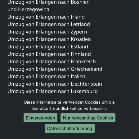
Umzug von Erlangen nach Bosnien
und Herzegowina
Umzug von Erlangen nach Irland
Umzug von Erlangen nach Lettland
Umzug von Erlangen nach Zypern
Umzug von Erlangen nach Kroatien
Umzug von Erlangen nach Estland
Umzug von Erlangen nach Finnland
Umzug von Erlangen nach Frankreich
Umzug von Erlangen nach Griechenland
Umzug von Erlangen nach Italien
Umzug von Erlangen nach Liechtenstein
Umzug von Erlangen nach Luxemburg
Umzug von Erlangen nach Niederlande
Diese Internetseite verwendet Cookies um die
Umzug von Erlangen nach Norwegen
Benutzerfreundlichkeit zu verbessern.
Umzüge-Deutschlandweit
Einverstanden
Nur notwendige Cookies
Umzug von Erlangen nach Berlin
Datenschutzerklärung
Umzug von Erlangen nach Hamburg