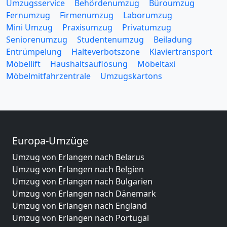
Umzugsservice
Behördenumzug
Büroumzug
Fernumzug
Firmenumzug
Laborumzug
Mini Umzug
Praxisumzug
Privatumzug
Seniorenumzug
Studentenumzug
Beiladung
Entrümpelung
Halteverbotszone
Klaviertransport
Möbellift
Haushaltsauflösung
Möbeltaxi
Möbelmitfahrzentrale
Umzugskartons
Europa-Umzüge
Umzug von Erlangen nach Belarus
Umzug von Erlangen nach Belgien
Umzug von Erlangen nach Bulgarien
Umzug von Erlangen nach Dänemark
Umzug von Erlangen nach England
Umzug von Erlangen nach Portugal