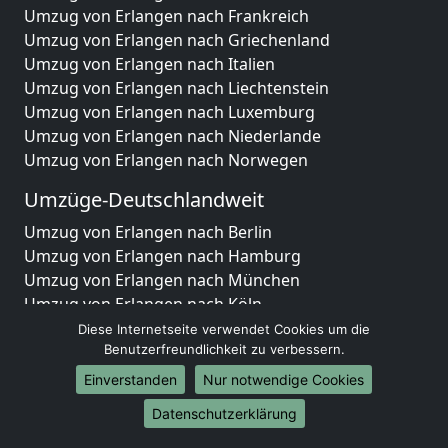
Umzug von Erlangen nach Frankreich
Umzug von Erlangen nach Griechenland
Umzug von Erlangen nach Italien
Umzug von Erlangen nach Liechtenstein
Umzug von Erlangen nach Luxemburg
Umzug von Erlangen nach Niederlande
Umzug von Erlangen nach Norwegen
Umzüge-Deutschlandweit
Umzug von Erlangen nach Berlin
Umzug von Erlangen nach Hamburg
Umzug von Erlangen nach München
Umzug von Erlangen nach Köln
Umzug von Erlangen nach Frankfurt am Main
Diese Internetseite verwendet Cookies um die
Umzug von Erlangen nach Stuttgart
Benutzerfreundlichkeit zu verbessern.
Umzug von Erlangen nach Düsseldorf
Einverstanden
Nur notwendige Cookies
Umzug von Erlangen nach Leipzig
Datenschutzerklärung
Umzug von Erlangen nach Dortmund
Umzug von Erlangen nach Essen