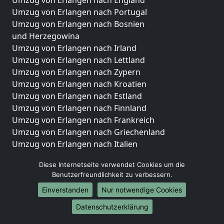
Umzug von Erlangen nach Portugal
Umzug von Erlangen nach Bosnien
und Herzegowina
Umzug von Erlangen nach Irland
Umzug von Erlangen nach Lettland
Umzug von Erlangen nach Zypern
Umzug von Erlangen nach Kroatien
Umzug von Erlangen nach Estland
Umzug von Erlangen nach Finnland
Umzug von Erlangen nach Frankreich
Umzug von Erlangen nach Griechenland
Umzug von Erlangen nach Italien
Umzug von Erlangen nach Liechtenstein
Diese Internetseite verwendet Cookies um die
Umzug von Erlangen nach Luxemburg
Benutzerfreundlichkeit zu verbessern.
Umzug von Erlangen nach Niederlande
Einverstanden
Nur notwendige Cookies
Umzug von Erlangen nach Norwegen
Datenschutzerklärung
Umzüge-Deutschlandweit