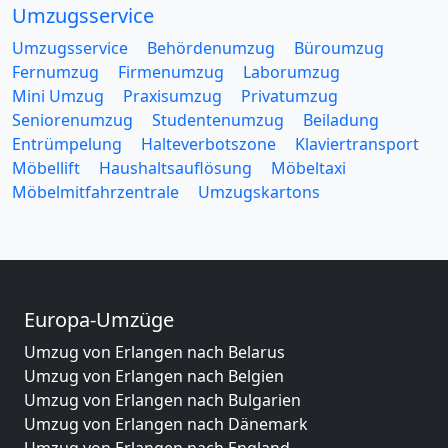
Umzugsservice
Umzugsservice
Behördenumzug
Büroumzug
Fernumzug
Firmenumzug
Laborumzug
Mini Umzug
Praxisumzug
Privatumzug
Seniorenumzug
Studentenumzug
Beiladung
Entrümpelung
Halteverbotszone
Klaviertransport
Möbellift
Haushaltsauflösung
Möbeltaxi
Möbelmitfahrzentrale
Umzugskartons
Europa-Umzüge
Umzug von Erlangen nach Belarus
Umzug von Erlangen nach Belgien
Umzug von Erlangen nach Bulgarien
Umzug von Erlangen nach Dänemark
Umzug von Erlangen nach England