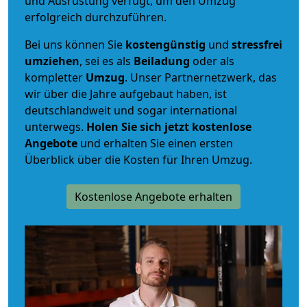
und Ausrüstung verfügt, um den Umzug
erfolgreich durchzuführen.
Bei uns können Sie
kostengünstig
und
stressfrei
umziehen
, sei es als
Beiladung
oder als
kompletter
Umzug
. Unser Partnernetzwerk, das
wir über die Jahre aufgebaut haben, ist
deutschlandweit und sogar international
unterwegs.
Holen Sie sich jetzt kostenlose
Angebote
und erhalten Sie einen ersten
Überblick über die Kosten für Ihren Umzug.
Kostenlose Angebote erhalten