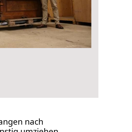
angen nach
nstig umziehen