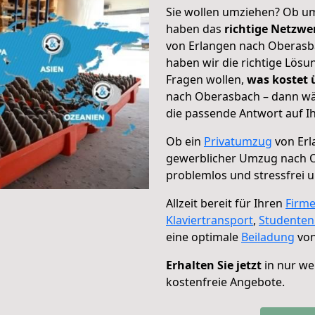
Sie wollen umziehen? Ob um
haben das
richtige Netzw
von Erlangen nach Oberasba
haben wir die richtige Lösu
Fragen wollen,
was kostet
nach Oberasbach – dann wäh
die passende Antwort auf Ih
Ob ein
Privatumzug
von Erl
gewerblicher Umzug nach 
problemlos und stressfrei 
Allzeit bereit für Ihren
Firm
Klaviertransport
,
Studente
eine optimale
Beiladung
von
Erhalten Sie jetzt
in nur we
kostenfreie Angebote.