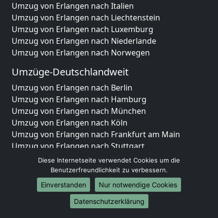
Umzug von Erlangen nach Italien
Umzug von Erlangen nach Liechtenstein
Umzug von Erlangen nach Luxemburg
Umzug von Erlangen nach Niederlande
Umzug von Erlangen nach Norwegen
Umzüge-Deutschlandweit
Umzug von Erlangen nach Berlin
Umzug von Erlangen nach Hamburg
Umzug von Erlangen nach München
Umzug von Erlangen nach Köln
Umzug von Erlangen nach Frankfurt am Main
Umzug von Erlangen nach Stuttgart
Umzug von Erlangen nach Düsseldorf
Diese Internetseite verwendet Cookies um die
Umzug von Erlangen nach Leipzig
Benutzerfreundlichkeit zu verbessern.
Umzug von Erlangen nach Dortmund
Einverstanden
Nur notwendige Cookies
Umzug von Erlangen nach Essen
Datenschutzerklärung
Umzug von Erlangen nach Bremen
Umzug von Erlangen nach Dresden