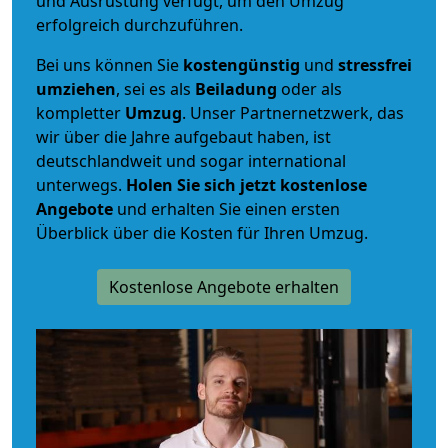
und Ausrüstung verfügt, um den Umzug
erfolgreich durchzuführen.
Bei uns können Sie
kostengünstig
und
stressfrei
umziehen
, sei es als
Beiladung
oder als
kompletter
Umzug
. Unser Partnernetzwerk, das
wir über die Jahre aufgebaut haben, ist
deutschlandweit und sogar international
unterwegs.
Holen Sie sich jetzt kostenlose
Angebote
und erhalten Sie einen ersten
Überblick über die Kosten für Ihren Umzug.
Kostenlose Angebote erhalten