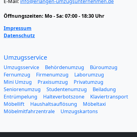
E-Mail:
info@erlangen-umzugsunternehmen.de
Öffnungszeiten:
Mo - Sa: 07:00 - 18:30 Uhr
Impressum
Datenschutz
Umzugsservice
Umzugsservice
Behördenumzug
Büroumzug
Fernumzug
Firmenumzug
Laborumzug
Mini Umzug
Praxisumzug
Privatumzug
Seniorenumzug
Studentenumzug
Beiladung
Entrümpelung
Halteverbotszone
Klaviertransport
Möbellift
Haushaltsauflösung
Möbeltaxi
Möbelmitfahrzentrale
Umzugskartons