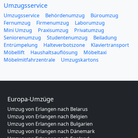
Umzugsservice
Umzugsservice
Behördenumzug
Büroumzug
Fernumzug
Firmenumzug
Laborumzug
Mini Umzug
Praxisumzug
Privatumzug
Seniorenumzug
Studentenumzug
Beiladung
Entrümpelung
Halteverbotszone
Klaviertransport
Möbellift
Haushaltsauflösung
Möbeltaxi
Möbelmitfahrzentrale
Umzugskartons
Europa-Umzüge
Umzug von Erlangen nach Belarus
Umzug von Erlangen nach Belgien
Umzug von Erlangen nach Bulgarien
Umzug von Erlangen nach Dänemark