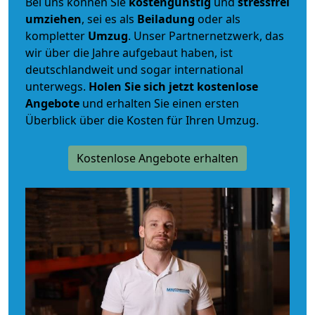
Bei uns können Sie
kostengünstig
und
stressfrei
umziehen
, sei es als
Beiladung
oder als
kompletter
Umzug
. Unser Partnernetzwerk, das
wir über die Jahre aufgebaut haben, ist
deutschlandweit und sogar international
unterwegs.
Holen Sie sich jetzt kostenlose
Angebote
und erhalten Sie einen ersten
Überblick über die Kosten für Ihren Umzug.
Kostenlose Angebote erhalten