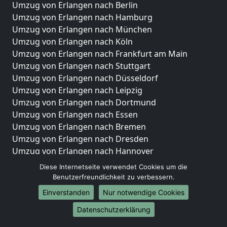
Umzug von Erlangen nach Berlin
Umzug von Erlangen nach Hamburg
Umzug von Erlangen nach München
Umzug von Erlangen nach Köln
Umzug von Erlangen nach Frankfurt am Main
Umzug von Erlangen nach Stuttgart
Umzug von Erlangen nach Düsseldorf
Umzug von Erlangen nach Leipzig
Umzug von Erlangen nach Dortmund
Umzug von Erlangen nach Essen
Umzug von Erlangen nach Bremen
Umzug von Erlangen nach Dresden
Umzug von Erlangen nach Hannover
Umzug von Erlangen nach Nürnberg
Diese Internetseite verwendet Cookies um die
Umzug von Erlangen nach Duisburg
Benutzerfreundlichkeit zu verbessern.
Umzug von Erlangen nach Bochum
Einverstanden
Nur notwendige Cookies
Umzug von Erlangen nach Wuppertal
Datenschutzerklärung
Umzug von Erlangen nach Bielefeld
Umzug von Erlangen nach Bonn