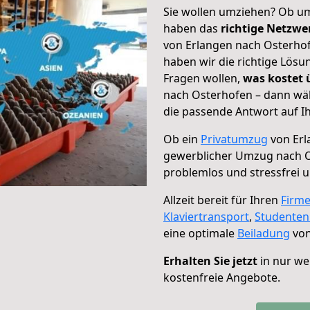
Sie wollen umziehen? Ob um
haben das
richtige Netzw
von Erlangen nach Osterhof
haben wir die richtige Lösu
Fragen wollen,
was kostet
nach Osterhofen – dann wäh
die passende Antwort auf Ih
Ob ein
Privatumzug
von Erl
gewerblicher Umzug nach 
problemlos und stressfrei 
Allzeit bereit für Ihren
Firm
Klaviertransport
,
Studente
eine optimale
Beiladung
von
Erhalten Sie jetzt
in nur we
kostenfreie Angebote.