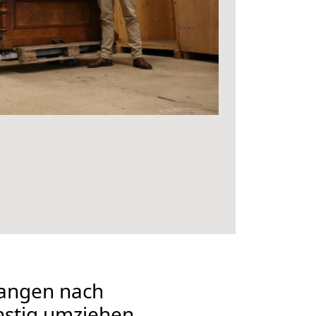
angen nach
nstig umziehen