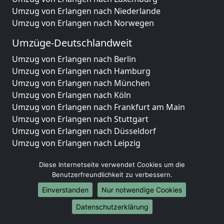
Umzug von Erlangen nach Niederlande
Umzug von Erlangen nach Norwegen
Umzüge-Deutschlandweit
Umzug von Erlangen nach Berlin
Umzug von Erlangen nach Hamburg
Umzug von Erlangen nach München
Umzug von Erlangen nach Köln
Umzug von Erlangen nach Frankfurt am Main
Umzug von Erlangen nach Stuttgart
Umzug von Erlangen nach Düsseldorf
Umzug von Erlangen nach Leipzig
Umzug von Erlangen nach Dortmund
Diese Internetseite verwendet Cookies um die
Umzug von Erlangen nach Essen
Benutzerfreundlichkeit zu verbessern.
Umzug von Erlangen nach Bremen
Umzug von Erlangen nach Dresden
Einverstanden
Nur notwendige Cookies
Umzug von Erlangen nach Hannover
Datenschutzerklärung
Umzug von Erlangen nach Nürnberg