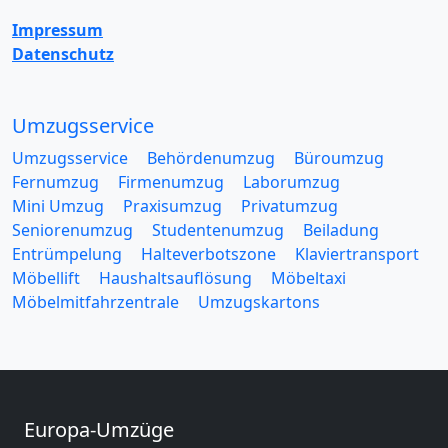
Impressum
Datenschutz
Umzugsservice
Umzugsservice
Behördenumzug
Büroumzug
Fernumzug
Firmenumzug
Laborumzug
Mini Umzug
Praxisumzug
Privatumzug
Seniorenumzug
Studentenumzug
Beiladung
Entrümpelung
Halteverbotszone
Klaviertransport
Möbellift
Haushaltsauflösung
Möbeltaxi
Möbelmitfahrzentrale
Umzugskartons
Europa-Umzüge