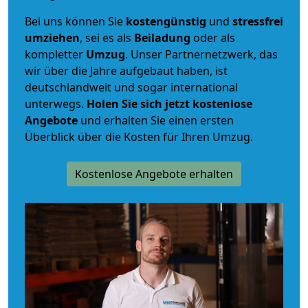
Bei uns können Sie
kostengünstig
und
stressfrei
umziehen
, sei es als
Beiladung
oder als
kompletter
Umzug
. Unser Partnernetzwerk, das
wir über die Jahre aufgebaut haben, ist
deutschlandweit und sogar international
unterwegs.
Holen Sie sich jetzt kostenlose
Angebote
und erhalten Sie einen ersten
Überblick über die Kosten für Ihren Umzug.
Kostenlose Angebote erhalten