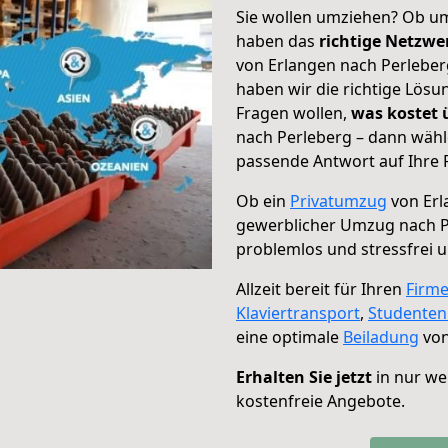
Sie wollen umziehen? Ob um
haben das
richtige Netzw
von Erlangen nach Perleber
haben wir die richtige Lösu
Fragen wollen,
was kostet
nach Perleberg – dann wähl
passende Antwort auf Ihre 
Ob ein
Privatumzug
von Erl
gewerblicher Umzug nach P
problemlos und stressfrei 
Allzeit bereit für Ihren
Firm
Klaviertransport
,
Studente
eine optimale
Beiladung
von
Erhalten Sie jetzt
in nur we
kostenfreie Angebote.