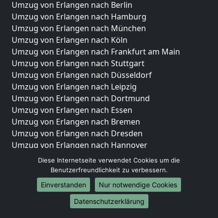
Umzug von Erlangen nach Berlin
Umzug von Erlangen nach Hamburg
Umzug von Erlangen nach München
Umzug von Erlangen nach Köln
Umzug von Erlangen nach Frankfurt am Main
Umzug von Erlangen nach Stuttgart
Umzug von Erlangen nach Düsseldorf
Umzug von Erlangen nach Leipzig
Umzug von Erlangen nach Dortmund
Umzug von Erlangen nach Essen
Umzug von Erlangen nach Bremen
Umzug von Erlangen nach Dresden
Umzug von Erlangen nach Hannover
Umzug von Erlangen nach Nürnberg
Diese Internetseite verwendet Cookies um die
Umzug von Erlangen nach Duisburg
Benutzerfreundlichkeit zu verbessern.
Umzug von Erlangen nach Bochum
Einverstanden
Nur notwendige Cookies
Umzug von Erlangen nach Wuppertal
Datenschutzerklärung
Umzug von Erlangen nach Bielefeld
Umzug von Erlangen nach Bonn