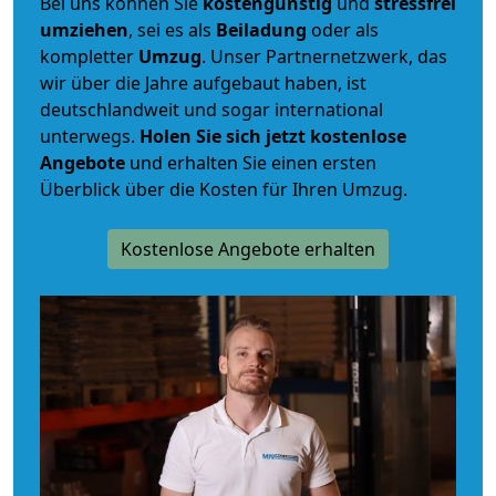
Bei uns können Sie
kostengünstig
und
stressfrei
umziehen
, sei es als
Beiladung
oder als
kompletter
Umzug
. Unser Partnernetzwerk, das
wir über die Jahre aufgebaut haben, ist
deutschlandweit und sogar international
unterwegs.
Holen Sie sich jetzt kostenlose
Angebote
und erhalten Sie einen ersten
Überblick über die Kosten für Ihren Umzug.
Kostenlose Angebote erhalten