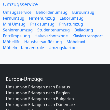
Umzugsservice
Umzugsservice
Behördenumzug
Büroumzug
Fernumzug
Firmenumzug
Laborumzug
Mini Umzug
Praxisumzug
Privatumzug
Seniorenumzug
Studentenumzug
Beiladung
Entrümpelung
Halteverbotszone
Klaviertransport
Möbellift
Haushaltsauflösung
Möbeltaxi
Möbelmitfahrzentrale
Umzugskartons
Europa-Umzüge
Umzug von Erlangen nach Belarus
Umzug von Erlangen nach Belgien
Umzug von Erlangen nach Bulgarien
Umzug von Erlangen nach Dänemark