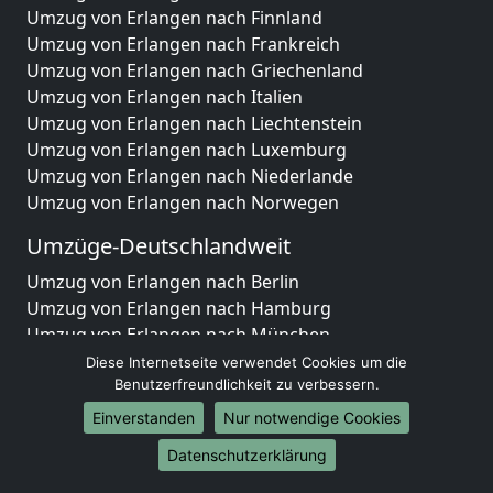
Umzug von Erlangen nach Finnland
Umzug von Erlangen nach Frankreich
Umzug von Erlangen nach Griechenland
Umzug von Erlangen nach Italien
Umzug von Erlangen nach Liechtenstein
Umzug von Erlangen nach Luxemburg
Umzug von Erlangen nach Niederlande
Umzug von Erlangen nach Norwegen
Umzüge-Deutschlandweit
Umzug von Erlangen nach Berlin
Umzug von Erlangen nach Hamburg
Umzug von Erlangen nach München
Umzug von Erlangen nach Köln
Diese Internetseite verwendet Cookies um die
Umzug von Erlangen nach Frankfurt am Main
Benutzerfreundlichkeit zu verbessern.
Umzug von Erlangen nach Stuttgart
Einverstanden
Nur notwendige Cookies
Umzug von Erlangen nach Düsseldorf
Datenschutzerklärung
Umzug von Erlangen nach Leipzig
Umzug von Erlangen nach Dortmund