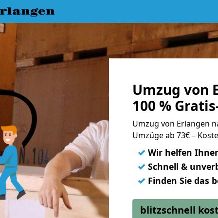
rlangen
Umzug von E
100 % Grati
Umzug von Erlangen n
Umzüge ab 73€ – Koste
✓
Wir helfen Ihne
✓
Schnell & unverb
✓
Finden Sie das 
blitzschnell ko