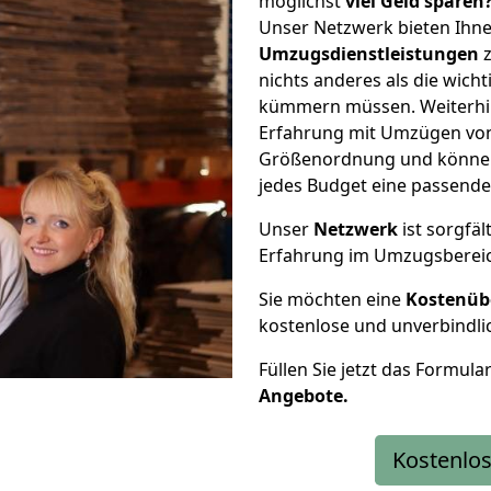
möglichst
viel Geld sparen
Unser Netzwerk bieten Ihn
Umzugsdienstleistungen
z
nichts anderes als die wic
kümmern müssen. Weiterhin
Erfahrung mit Umzügen von 
Größenordnung und können 
jedes Budget eine passende
Unser
Netzwerk
ist sorgfäl
Erfahrung im Umzugsberei
Sie möchten eine
Kostenüb
kostenlose und unverbindli
Füllen Sie jetzt das Formula
Angebote.
Kostenlos