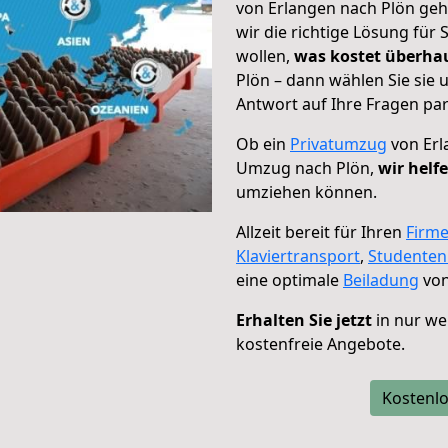
von Erlangen nach Plön geh
wir die richtige Lösung für
wollen,
was kostet überh
Plön – dann wählen Sie sie
Antwort auf Ihre Fragen par
Ob ein
Privatumzug
von Erl
Umzug nach Plön,
wir helf
umziehen können.
Allzeit bereit für Ihren
Firm
Klaviertransport
,
Studente
eine optimale
Beiladung
von
Erhalten Sie jetzt
in nur we
kostenfreie Angebote.
Kostenlo