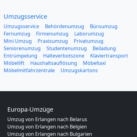
Umzugsservice
Umzugsservice
Behördenumzug
Büroumzug
Fernumzug
Firmenumzug
Laborumzug
Mini Umzug
Praxisumzug
Privatumzug
Seniorenumzug
Studentenumzug
Beiladung
Entrümpelung
Halteverbotszone
Klaviertransport
Möbellift
Haushaltsauflösung
Möbeltaxi
Möbelmitfahrzentrale
Umzugskartons
Europa-Umzüge
Umzug von Erlangen nach Belarus
Umzug von Erlangen nach Belgien
Umzug von Erlangen nach Bulgarien