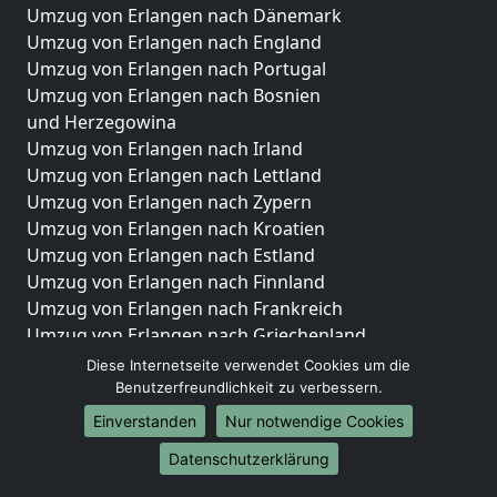
Umzug von Erlangen nach Dänemark
Umzug von Erlangen nach England
Umzug von Erlangen nach Portugal
Umzug von Erlangen nach Bosnien
und Herzegowina
Umzug von Erlangen nach Irland
Umzug von Erlangen nach Lettland
Umzug von Erlangen nach Zypern
Umzug von Erlangen nach Kroatien
Umzug von Erlangen nach Estland
Umzug von Erlangen nach Finnland
Umzug von Erlangen nach Frankreich
Umzug von Erlangen nach Griechenland
Umzug von Erlangen nach Italien
Diese Internetseite verwendet Cookies um die
Umzug von Erlangen nach Liechtenstein
Benutzerfreundlichkeit zu verbessern.
Umzug von Erlangen nach Luxemburg
Einverstanden
Nur notwendige Cookies
Umzug von Erlangen nach Niederlande
Datenschutzerklärung
Umzug von Erlangen nach Norwegen