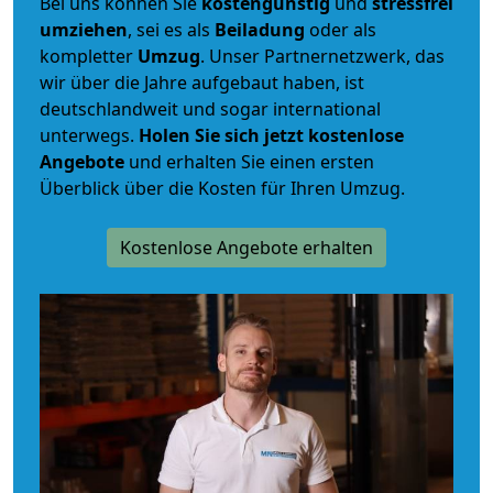
Bei uns können Sie
kostengünstig
und
stressfrei
umziehen
, sei es als
Beiladung
oder als
kompletter
Umzug
. Unser Partnernetzwerk, das
wir über die Jahre aufgebaut haben, ist
deutschlandweit und sogar international
unterwegs.
Holen Sie sich jetzt kostenlose
Angebote
und erhalten Sie einen ersten
Überblick über die Kosten für Ihren Umzug.
Kostenlose Angebote erhalten