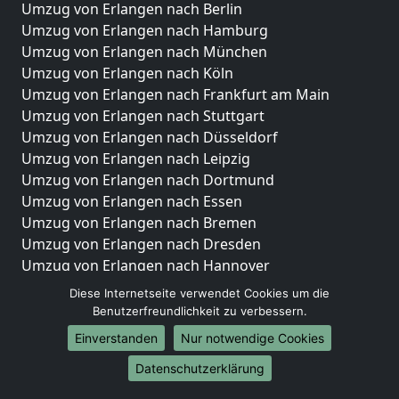
Umzug von Erlangen nach Berlin
Umzug von Erlangen nach Hamburg
Umzug von Erlangen nach München
Umzug von Erlangen nach Köln
Umzug von Erlangen nach Frankfurt am Main
Umzug von Erlangen nach Stuttgart
Umzug von Erlangen nach Düsseldorf
Umzug von Erlangen nach Leipzig
Umzug von Erlangen nach Dortmund
Umzug von Erlangen nach Essen
Umzug von Erlangen nach Bremen
Umzug von Erlangen nach Dresden
Umzug von Erlangen nach Hannover
Umzug von Erlangen nach Nürnberg
Diese Internetseite verwendet Cookies um die
Umzug von Erlangen nach Duisburg
Benutzerfreundlichkeit zu verbessern.
Umzug von Erlangen nach Bochum
Einverstanden
Nur notwendige Cookies
Umzug von Erlangen nach Wuppertal
Datenschutzerklärung
Umzug von Erlangen nach Bielefeld
Umzug von Erlangen nach Bonn