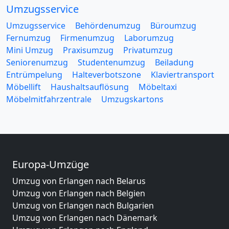
Umzugsservice
Umzugsservice
Behördenumzug
Büroumzug
Fernumzug
Firmenumzug
Laborumzug
Mini Umzug
Praxisumzug
Privatumzug
Seniorenumzug
Studentenumzug
Beiladung
Entrümpelung
Halteverbotszone
Klaviertransport
Möbellift
Haushaltsauflösung
Möbeltaxi
Möbelmitfahrzentrale
Umzugskartons
Europa-Umzüge
Umzug von Erlangen nach Belarus
Umzug von Erlangen nach Belgien
Umzug von Erlangen nach Bulgarien
Umzug von Erlangen nach Dänemark