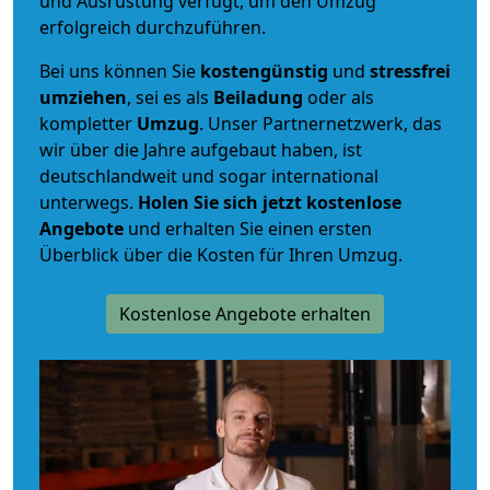
und Ausrüstung verfügt, um den Umzug
erfolgreich durchzuführen.
Bei uns können Sie
kostengünstig
und
stressfrei
umziehen
, sei es als
Beiladung
oder als
kompletter
Umzug
. Unser Partnernetzwerk, das
wir über die Jahre aufgebaut haben, ist
deutschlandweit und sogar international
unterwegs.
Holen Sie sich jetzt kostenlose
Angebote
und erhalten Sie einen ersten
Überblick über die Kosten für Ihren Umzug.
Kostenlose Angebote erhalten