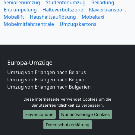
Seniorenumzug
Studentenumzug
Beiladung
Entrümpelung
Halteverbotszone
Klaviertransport
Möbellift
Haushaltsauflösung
Möbeltaxi
Möbelmitfahrzentrale
Umzugskartons
Europa-Umzüge
Umzug von Erlangen nach Belarus
Umzug von Erlangen nach Belgien
Umzug von Erlangen nach Bulgarien
Umzug von Erlangen nach Dänemark
Diese Internetseite verwendet Cookies um die
Umzug von Erlangen nach England
Benutzerfreundlichkeit zu verbessern.
Umzug von Erlangen nach Portugal
Einverstanden
Nur notwendige Cookies
Umzug von Erlangen nach Bosnien
und Herzegowina
Datenschutzerklärung
Umzug von Erlangen nach Irland