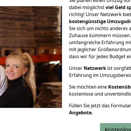
Sie planen einen Umzug vo
dabei möglichst
viel Geld 
richtig! Unser Netzwerk bi
kostengünstige Umzugsdi
Sie sich um nichts anderes 
Zuhause kümmern müssen. W
umfangreiche Erfahrung m
mit jeglicher Größenordnun
dass wir für jedes Budget 
Unser
Netzwerk
ist sorgfäl
Erfahrung im Umzugsberei
Sie möchten eine
Kostenüb
kostenlose und unverbindli
Füllen Sie jetzt das Formula
Angebote.
Kostenlos