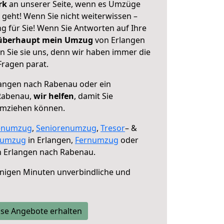
erk
an unserer Seite, wenn es Umzüge
geht! Wenn Sie nicht weiterwissen –
ng für Sie! Wenn Sie Antworten auf Ihre
 überhaupt mein Umzug
von Erlangen
 Sie sie uns, denn wir haben immer die
Fragen parat.
angen nach Rabenau oder ein
Rabenau,
wir helfen
, damit Sie
umziehen können.
enumzug
,
Seniorenumzug
,
Tresor
– &
numzug
in Erlangen,
Fernumzug
oder
 Erlangen nach Rabenau.
nigen Minuten unverbindliche und
se Angebote erhalten