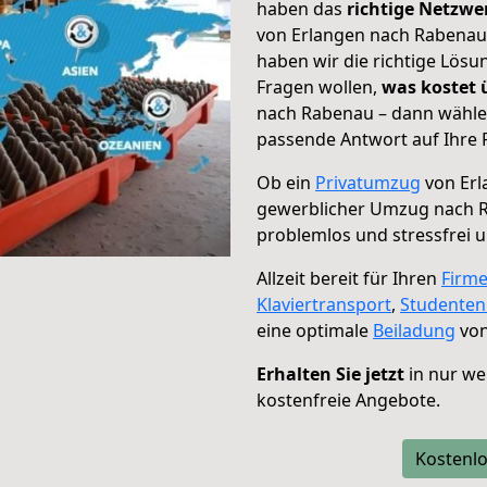
haben das
richtige Netzw
von Erlangen nach Rabenau 
haben wir die richtige Lösu
Fragen wollen,
was kostet
nach Rabenau – dann wählen
passende Antwort auf Ihre 
Ob ein
Privatumzug
von Erl
gewerblicher Umzug nach 
problemlos und stressfrei 
Allzeit bereit für Ihren
Firm
Klaviertransport
,
Studente
eine optimale
Beiladung
von
Erhalten Sie jetzt
in nur we
kostenfreie Angebote.
Kostenlo