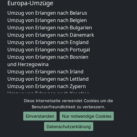
Europa-Umzüge
Umzug von Erlangen nach Belarus
Umzug von Erlangen nach Belgien
Umzug von Erlangen nach Bulgarien
Umzug von Erlangen nach Dänemark
Umzug von Erlangen nach England
Umzug von Erlangen nach Portugal
Umzug von Erlangen nach Bosnien
und Herzegowina
Umzug von Erlangen nach Irland
Umzug von Erlangen nach Lettland
Umzug von Erlangen nach Zypern
Umzug von Erlangen nach Kroatien
Umzug von Erlangen nach Estland
Diese Internetseite verwendet Cookies um die
Benutzerfreundlichkeit zu verbessern.
Umzug von Erlangen nach Finnland
Umzug von Erlangen nach Frankreich
Einverstanden
Nur notwendige Cookies
Umzug von Erlangen nach Griechenland
Datenschutzerklärung
Umzug von Erlangen nach Italien