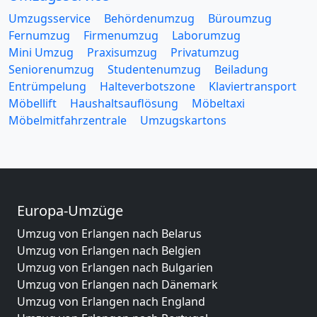
Umzugsservice
Behördenumzug
Büroumzug
Fernumzug
Firmenumzug
Laborumzug
Mini Umzug
Praxisumzug
Privatumzug
Seniorenumzug
Studentenumzug
Beiladung
Entrümpelung
Halteverbotszone
Klaviertransport
Möbellift
Haushaltsauflösung
Möbeltaxi
Möbelmitfahrzentrale
Umzugskartons
Europa-Umzüge
Umzug von Erlangen nach Belarus
Umzug von Erlangen nach Belgien
Umzug von Erlangen nach Bulgarien
Umzug von Erlangen nach Dänemark
Umzug von Erlangen nach England