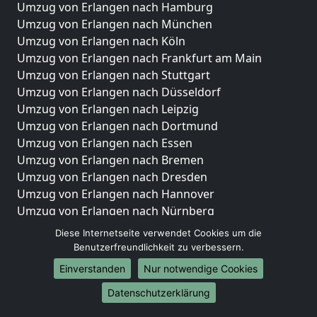
Umzug von Erlangen nach Hamburg
Umzug von Erlangen nach München
Umzug von Erlangen nach Köln
Umzug von Erlangen nach Frankfurt am Main
Umzug von Erlangen nach Stuttgart
Umzug von Erlangen nach Düsseldorf
Umzug von Erlangen nach Leipzig
Umzug von Erlangen nach Dortmund
Umzug von Erlangen nach Essen
Umzug von Erlangen nach Bremen
Umzug von Erlangen nach Dresden
Umzug von Erlangen nach Hannover
Umzug von Erlangen nach Nürnberg
Umzug von Erlangen nach Duisburg
Diese Internetseite verwendet Cookies um die
Umzug von Erlangen nach Bochum
Benutzerfreundlichkeit zu verbessern.
Umzug von Erlangen nach Wuppertal
Einverstanden
Nur notwendige Cookies
Umzug von Erlangen nach Bielefeld
Datenschutzerklärung
Umzug von Erlangen nach Bonn
Umzug von Erlangen nach Münster