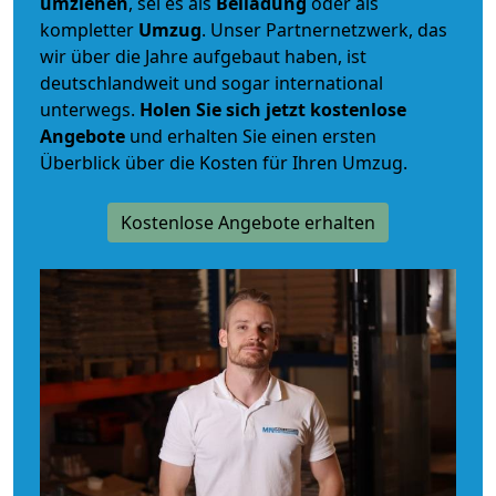
umziehen
, sei es als
Beiladung
oder als
kompletter
Umzug
. Unser Partnernetzwerk, das
wir über die Jahre aufgebaut haben, ist
deutschlandweit und sogar international
unterwegs.
Holen Sie sich jetzt kostenlose
Angebote
und erhalten Sie einen ersten
Überblick über die Kosten für Ihren Umzug.
Kostenlose Angebote erhalten