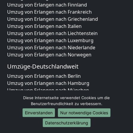
Umzug von Erlangen nach Finnland
Umzug von Erlangen nach Frankreich
Umzug von Erlangen nach Griechenland
Umzug von Erlangen nach Italien
Umzug von Erlangen nach Liechtenstein
Umzug von Erlangen nach Luxemburg
Umzug von Erlangen nach Niederlande
Umzug von Erlangen nach Norwegen
Umzüge-Deutschlandweit
Umzug von Erlangen nach Berlin
Umzug von Erlangen nach Hamburg
Umzug von Erlangen nach München
Umzug von Erlangen nach Köln
Diese Internetseite verwendet Cookies um die
Umzug von Erlangen nach Frankfurt am Main
Benutzerfreundlichkeit zu verbessern.
Umzug von Erlangen nach Stuttgart
Einverstanden
Nur notwendige Cookies
Umzug von Erlangen nach Düsseldorf
Datenschutzerklärung
Umzug von Erlangen nach Leipzig
Umzug von Erlangen nach Dortmund