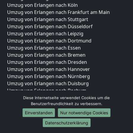
Umzug von Erlangen nach Köln
Umzug von Erlangen nach Frankfurt am Main
Umzug von Erlangen nach Stuttgart
Umzug von Erlangen nach Düsseldorf
Umzug von Erlangen nach Leipzig
Umzug von Erlangen nach Dortmund
Umzug von Erlangen nach Essen
Umzug von Erlangen nach Bremen
Umzug von Erlangen nach Dresden
Umzug von Erlangen nach Hannover
Umzug von Erlangen nach Nürnberg
Umzug von Erlangen nach Duisburg
Umzug von Erlangen nach Bochum
Umzug von Erlangen nach Wuppertal
Diese Internetseite verwendet Cookies um die
Benutzerfreundlichkeit zu verbessern.
Umzug von Erlangen nach Bielefeld
Umzug von Erlangen nach Bonn
Einverstanden
Nur notwendige Cookies
Umzug von Erlangen nach Münster
Datenschutzerklärung
Internationale-Umzüge