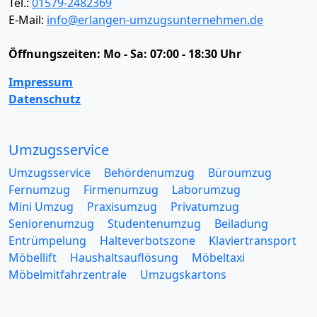
Tel.:
01579-2482369
E-Mail:
info@erlangen-umzugsunternehmen.de
Öffnungszeiten:
Mo - Sa: 07:00 - 18:30 Uhr
Impressum
Datenschutz
Umzugsservice
Umzugsservice
Behördenumzug
Büroumzug
Fernumzug
Firmenumzug
Laborumzug
Mini Umzug
Praxisumzug
Privatumzug
Seniorenumzug
Studentenumzug
Beiladung
Entrümpelung
Halteverbotszone
Klaviertransport
Möbellift
Haushaltsauflösung
Möbeltaxi
Möbelmitfahrzentrale
Umzugskartons