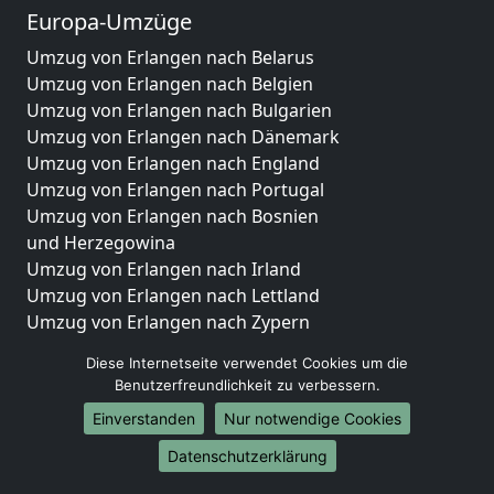
Europa-Umzüge
Umzug von Erlangen nach Belarus
Umzug von Erlangen nach Belgien
Umzug von Erlangen nach Bulgarien
Umzug von Erlangen nach Dänemark
Umzug von Erlangen nach England
Umzug von Erlangen nach Portugal
Umzug von Erlangen nach Bosnien
und Herzegowina
Umzug von Erlangen nach Irland
Umzug von Erlangen nach Lettland
Umzug von Erlangen nach Zypern
Umzug von Erlangen nach Kroatien
Diese Internetseite verwendet Cookies um die
Umzug von Erlangen nach Estland
Benutzerfreundlichkeit zu verbessern.
Umzug von Erlangen nach Finnland
Einverstanden
Nur notwendige Cookies
Umzug von Erlangen nach Frankreich
Umzug von Erlangen nach Griechenland
Datenschutzerklärung
Umzug von Erlangen nach Italien