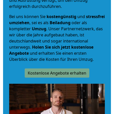
und Ausrüstung verfügt, um den Umzug
erfolgreich durchzuführen.
Bei uns können Sie
kostengünstig
und
stressfrei
umziehen
, sei es als
Beiladung
oder als
kompletter
Umzug
. Unser Partnernetzwerk, das
wir über die Jahre aufgebaut haben, ist
deutschlandweit und sogar international
unterwegs.
Holen Sie sich jetzt kostenlose
Angebote
und erhalten Sie einen ersten
Überblick über die Kosten für Ihren Umzug.
Kostenlose Angebote erhalten