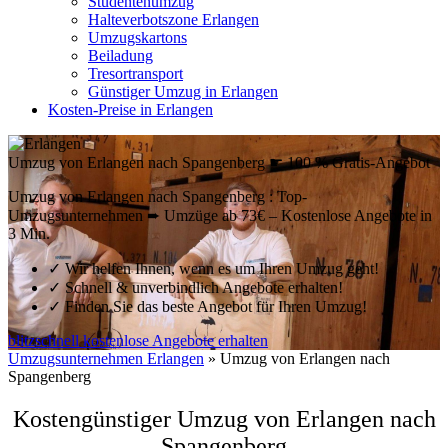
Studentenumzug
Halteverbotszone Erlangen
Umzugskartons
Beiladung
Tresortransport
Günstiger Umzug in Erlangen
Kosten-Preise in Erlangen
Umzug von Erlangen nach Spangenberg ☛ 100 % Gratis-Angebot
Umzug von Erlangen nach Spangenberg : Top-
Umzugsunternehmen ➨ Umzüge ab 73€ – Kostenlose Angebote in
3 Min.
✓
Wir helfen Ihnen, wenn es um Ihren Umzug geht!
✓
Schnell & unverbindlich Angebote erhalten!
✓
Finden Sie das beste Angebot für Ihren Umzug!
blitzschnell kostenlose Angebote erhalten
Umzugsunternehmen Erlangen
»
Umzug von Erlangen nach
Spangenberg
Kostengünstiger Umzug von Erlangen nach
Spangenberg