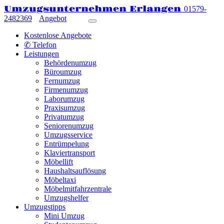
Umzugsunternehmen Erlangen
01579-
2482369
Angebot
Kostenlose Angebote
✆ Telefon
Leistungen
Behördenumzug
Büroumzug
Fernumzug
Firmenumzug
Laborumzug
Praxisumzug
Privatumzug
Seniorenumzug
Umzugsservice
Entrümpelung
Klaviertransport
Möbellift
Haushaltsauflösung
Möbeltaxi
Möbelmitfahrzentrale
Umzugshelfer
Umzugstipps
Mini Umzug