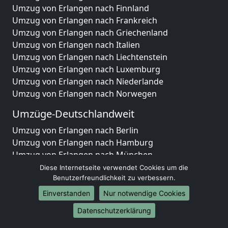
Umzug von Erlangen nach Finnland
Umzug von Erlangen nach Frankreich
Umzug von Erlangen nach Griechenland
Umzug von Erlangen nach Italien
Umzug von Erlangen nach Liechtenstein
Umzug von Erlangen nach Luxemburg
Umzug von Erlangen nach Niederlande
Umzug von Erlangen nach Norwegen
Umzüge-Deutschlandweit
Umzug von Erlangen nach Berlin
Umzug von Erlangen nach Hamburg
Umzug von Erlangen nach München
Umzug von Erlangen nach Köln
Diese Internetseite verwendet Cookies um die
Umzug von Erlangen nach Frankfurt am Main
Benutzerfreundlichkeit zu verbessern.
Umzug von Erlangen nach Stuttgart
Einverstanden
Nur notwendige Cookies
Umzug von Erlangen nach Düsseldorf
Datenschutzerklärung
Umzug von Erlangen nach Leipzig
Umzug von Erlangen nach Dortmund