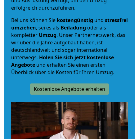
und Ausrüstung verfügt, um den Umzug
erfolgreich durchzuführen.
Bei uns können Sie
kostengünstig
und
stressfrei
umziehen
, sei es als
Beiladung
oder als
kompletter
Umzug
. Unser Partnernetzwerk, das
wir über die Jahre aufgebaut haben, ist
deutschlandweit und sogar international
unterwegs.
Holen Sie sich jetzt kostenlose
Angebote
und erhalten Sie einen ersten
Überblick über die Kosten für Ihren Umzug.
Kostenlose Angebote erhalten