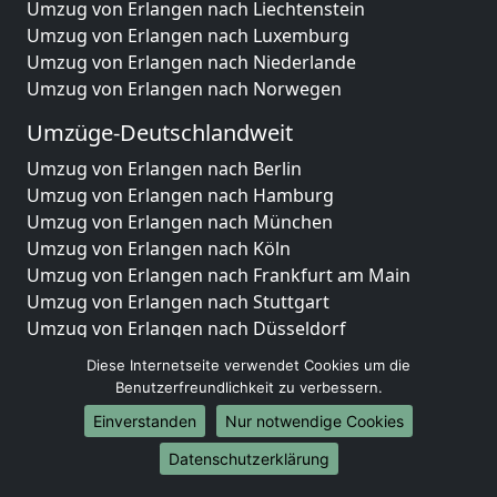
Umzug von Erlangen nach Liechtenstein
Umzug von Erlangen nach Luxemburg
Umzug von Erlangen nach Niederlande
Umzug von Erlangen nach Norwegen
Umzüge-Deutschlandweit
Umzug von Erlangen nach Berlin
Umzug von Erlangen nach Hamburg
Umzug von Erlangen nach München
Umzug von Erlangen nach Köln
Umzug von Erlangen nach Frankfurt am Main
Umzug von Erlangen nach Stuttgart
Umzug von Erlangen nach Düsseldorf
Umzug von Erlangen nach Leipzig
Diese Internetseite verwendet Cookies um die
Umzug von Erlangen nach Dortmund
Benutzerfreundlichkeit zu verbessern.
Umzug von Erlangen nach Essen
Einverstanden
Nur notwendige Cookies
Umzug von Erlangen nach Bremen
Umzug von Erlangen nach Dresden
Datenschutzerklärung
Umzug von Erlangen nach Hannover